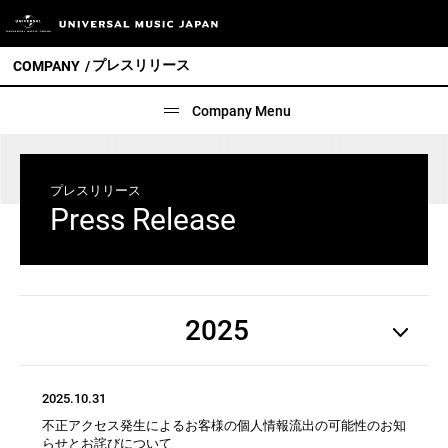
プレスリリース
COMPANY
Company Menu
プレスリリース
Press Release
2025
2025.10.31
2026
2025
2024
2023
2022
2021
2020
不正アクセス発生によるお客様の個人情報流出の可能性のお知
2019
2018
2017
2016
2015
2014
2013
らせとお詫びについて