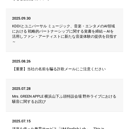
2012
2011
2010
2009
2008
2007
2006
2005
2004
2003
2002
2001
2025.09.30
KDDIとユニバーサル ミュージック、音楽・エンタメのAI領域
における 戦略的パートナーシップに関する覚書を締結～AIを
活用しファン・アーティストに新たな音楽体験の提供を目指す
～
2025.08.26
【重要】当社の名前を騙る詐欺メールにご注意ください
2025.07.28
Mrs. GREEN APPLE 横浜山下ふ頭特設会場 野外ライブにおける
騒音に関するお詫び
2025.07.15
洋楽を使った教育サービス「UM English Lab」、This is