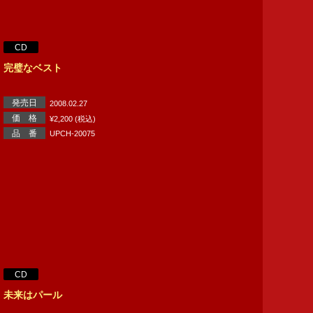
CD
完璧なベスト
発売日
2008.02.27
価 格
¥2,200 (税込)
品 番
UPCH-20075
CD
未来はパール