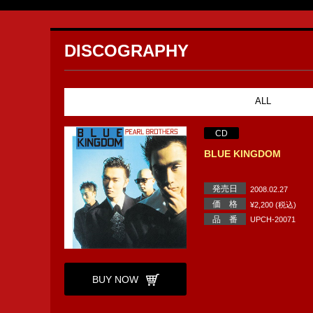
DISCOGRAPHY
ALL
CD
BLUE KINGDOM
発売日
2008.02.27
価 格
¥2,200 (税込)
品 番
UPCH-20071
BUY NOW