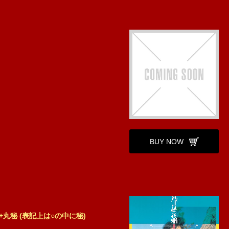
BUY NOW
丸秘 (表記上は○の中に秘)