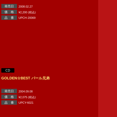
発売日
2008.02.27
価 格
¥2,200 (税込)
品 番
UPCH-20069
CD
GOLDEN☆BEST パール兄弟
発売日
2004.09.08
価 格
¥2,075 (税込)
品 番
UPCY-6021