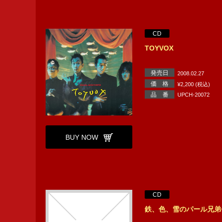
CD
TOYVOX
発売日
2008.02.27
価 格
¥2,200 (税込)
品 番
UPCH-20072
BUY NOW
CD
鉄、色、雪のパール兄弟+