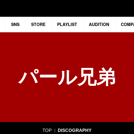
SNS
STORE
PLAYLIST
AUDITION
COMP
パール兄弟
TOP
DISCOGRAPHY