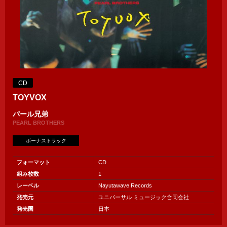
CD
TOYVOX
パール兄弟
PEARL BROTHERS
ボーナストラック
フォーマット
CD
組み枚数
1
レーベル
Nayutawave Records
発売元
ユニバーサル ミュージック合同会社
発売国
日本