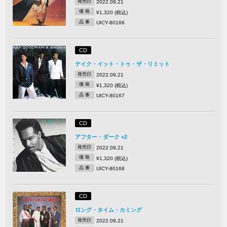
発売日
2022.09.21
価 格
¥1,320 (税込)
品 番
UICY-80166
CD
テイク・イット・トゥ・ザ・リミット
発売日
2022.09.21
価 格
¥1,320 (税込)
品 番
UICY-80167
CD
アフター・ダーク +2
発売日
2022.09.21
価 格
¥1,320 (税込)
品 番
UICY-80168
CD
ロング・タイム・カミング
発売日
2022.09.21