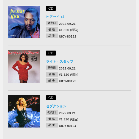
CD
ヒアセイ +4
発売日
2022.09.21
価 格
¥1,320 (税込)
品 番
UICY-80122
CD
ライト・スタッフ
発売日
2022.09.21
価 格
¥1,320 (税込)
品 番
UICY-80123
CD
セダクション
発売日
2022.09.21
価 格
¥1,320 (税込)
品 番
UICY-80124