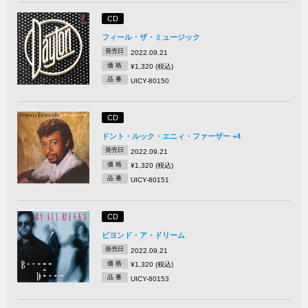
CD
フィール・ザ・ミュージック
発売日
2022.09.21
価 格
¥1,320 (税込)
品 番
UICY-80150
CD
ドント・ルック・エニィ・ファーザー +4
発売日
2022.09.21
価 格
¥1,320 (税込)
品 番
UICY-80151
CD
ビヨンド・ア・ドリーム
発売日
2022.09.21
価 格
¥1,320 (税込)
品 番
UICY-80153