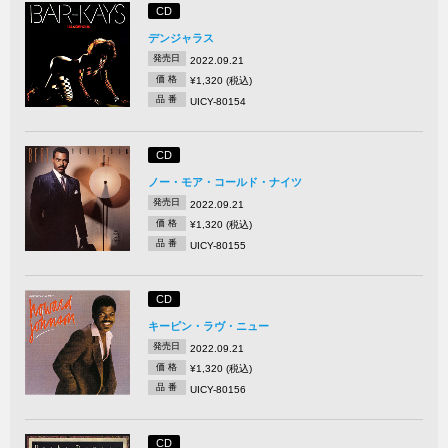
CD
デンジャラス
発売日
2022.09.21
価 格
¥1,320 (税込)
品 番
UICY-80154
CD
ノー・モア・コールド・ナイツ
発売日
2022.09.21
価 格
¥1,320 (税込)
品 番
UICY-80155
CD
キーピン・ラヴ・ニュー
発売日
2022.09.21
価 格
¥1,320 (税込)
品 番
UICY-80156
CD