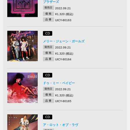
ブラザーズ
発売日
2022.09.21
価 格
¥1,320 (税込)
品 番
UICY-80163
CD
メリー・ジェーン・ガールズ
発売日
2022.09.21
価 格
¥1,320 (税込)
品 番
UICY-80164
CD
ドゥ・ミー・ベイビー
発売日
2022.09.21
価 格
¥1,320 (税込)
品 番
UICY-80165
CD
ア・ロット・オブ・ラヴ