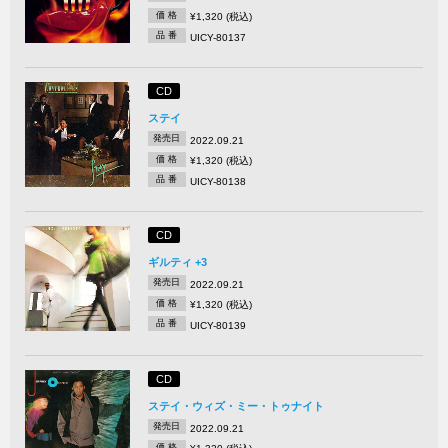
価 格
¥1,320 (税込)
品 番
UICY-80137
CD
ステイ
発売日
2022.09.21
価 格
¥1,320 (税込)
品 番
UICY-80138
CD
ギルティ +3
発売日
2022.09.21
価 格
¥1,320 (税込)
品 番
UICY-80139
CD
ステイ・ウィズ・ミー・トゥナイト
発売日
2022.09.21
価 格