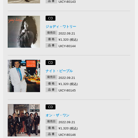
品 番
UICY-80143
CD
ジョディ・ワトリー
発売日
2022.09.21
価 格
¥1,320 (税込)
品 番
UICY-80144
CD
ナイト・ピープル
発売日
2022.09.21
価 格
¥1,320 (税込)
品 番
UICY-80145
CD
オン・ザ・ワン
発売日
2022.09.21
価 格
¥1,320 (税込)
品 番
UICY-80146