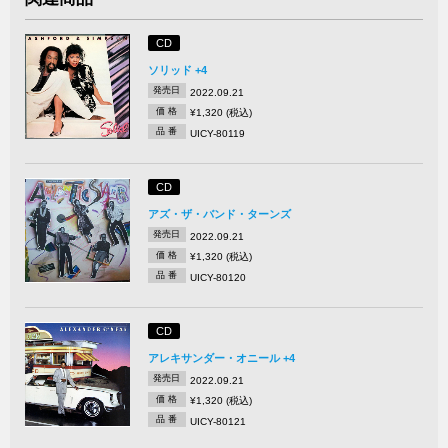
CD
ソリッド +4
発売日
2022.09.21
価 格
¥1,320 (税込)
品 番
UICY-80119
CD
アズ・ザ・バンド・ターンズ
発売日
2022.09.21
価 格
¥1,320 (税込)
品 番
UICY-80120
CD
アレキサンダー・オニール +4
発売日
2022.09.21
価 格
¥1,320 (税込)
品 番
UICY-80121