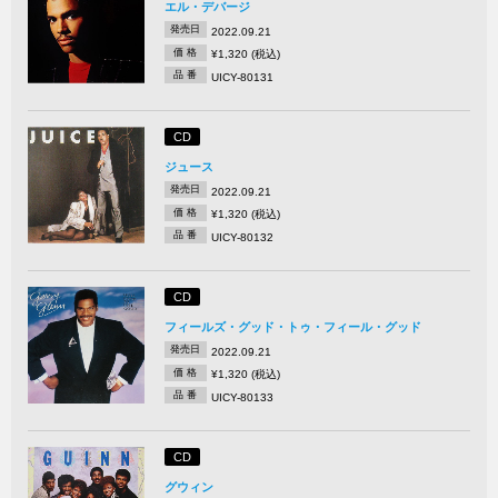
エル・デバージ
発売日
2022.09.21
価 格
¥1,320 (税込)
品 番
UICY-80131
CD
ジュース
発売日
2022.09.21
価 格
¥1,320 (税込)
品 番
UICY-80132
CD
フィールズ・グッド・トゥ・フィール・グッド
発売日
2022.09.21
価 格
¥1,320 (税込)
品 番
UICY-80133
CD
グウィン