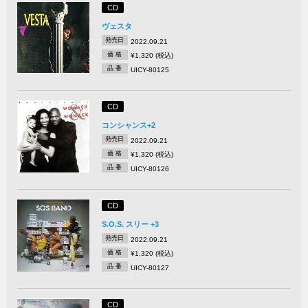
CD
ヴェスタ
発売日
2022.09.21
価 格
¥1,320 (税込)
品 番
UICY-80125
CD
コンシャンス+2
発売日
2022.09.21
価 格
¥1,320 (税込)
品 番
UICY-80126
CD
S.O.S. スリー +3
発売日
2022.09.21
価 格
¥1,320 (税込)
品 番
UICY-80127
CD