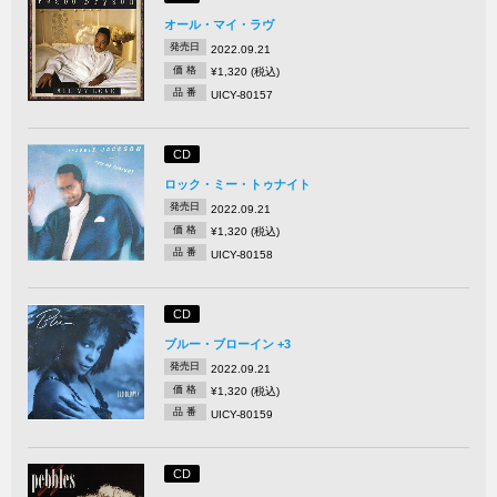
オール・マイ・ラヴ
発売日
2022.09.21
価 格
¥1,320 (税込)
品 番
UICY-80157
CD
ロック・ミー・トゥナイト
発売日
2022.09.21
価 格
¥1,320 (税込)
品 番
UICY-80158
CD
ブルー・ブローイン +3
発売日
2022.09.21
価 格
¥1,320 (税込)
品 番
UICY-80159
CD