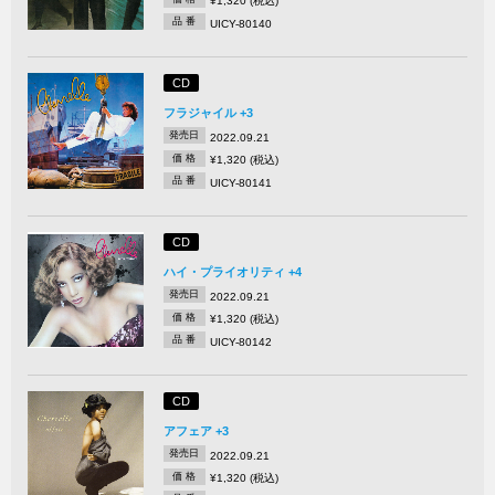
¥1,320 (税込)
品 番
UICY-80140
CD
フラジャイル +3
発売日
2022.09.21
価 格
¥1,320 (税込)
品 番
UICY-80141
CD
ハイ・プライオリティ +4
発売日
2022.09.21
価 格
¥1,320 (税込)
品 番
UICY-80142
CD
アフェア +3
発売日
2022.09.21
価 格
¥1,320 (税込)