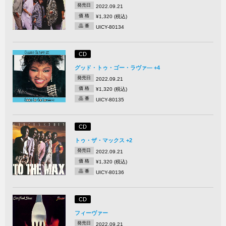
発売日
2022.09.21
価 格
¥1,320 (税込)
品 番
UICY-80134
CD
グッド・トゥ・ゴー・ラヴァ― +4
発売日
2022.09.21
価 格
¥1,320 (税込)
品 番
UICY-80135
CD
トゥ・ザ・マックス +2
発売日
2022.09.21
価 格
¥1,320 (税込)
品 番
UICY-80136
CD
フィーヴァー
発売日
2022.09.21