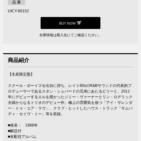
品 番
UICY-80152
BUY NOW
在庫情報は購入先にてご確認ください。
商品紹介
【生産限定盤】
スクール・ボーイズを出自に持ち、レイト80sのR&Bサウンドの代表的プ
ロデューサーであるスタン・シェパードの兄弟にあたるビリーと、2011
年にデビューするエルを授かったジミー・ヴァーナーとリン・ロデリック
夫婦からなるトリオのデビュー作。極上の雰囲気を放つ「アイ・サレンダ
ー・トゥ・ユア・ラヴ」、クラブ・ヒットしたハウス・トラック「サムバ
ディ・セイヴ・ミー」等を収録。
■発表： 1988年
■解説付
■未配信アルバム