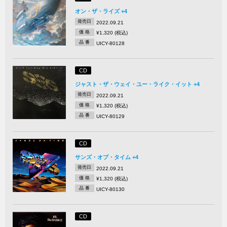
オン・ザ・ライズ +4
発売日
2022.09.21
価 格
¥1,320 (税込)
品 番
UICY-80128
CD
ジャスト・ザ・ウェイ・ユー・ライク・イット +4
発売日
2022.09.21
価 格
¥1,320 (税込)
品 番
UICY-80129
CD
サンズ・オブ・タイム +4
発売日
2022.09.21
価 格
¥1,320 (税込)
品 番
UICY-80130
CD