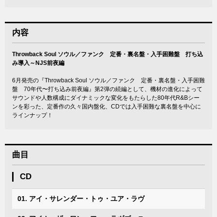
内容
Throwback Soul ソウル／ファンク 定番・裏名盤・入手困難盤 打ち込
み導入～NJS前夜編
6月発売の『Throwback Soul ソウル／ファンク 定番・裏名盤・入手困難
盤 70年代〜打ち込み前夜編』第2弾の続編として、機材の進化によって
サウンドや人数構成にダイナミックな変化をもたらした80年代R&Bシー
ンを彩った、定番作の久々国内盤化、CDでは入手困難な裏名盤を中心に
ラインナップ！
曲目
CD
01. アイ・サレンダー・トゥ・ユア・ラヴ