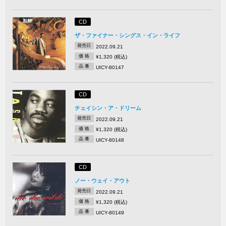
CD
ザ・ファイナー・シングス・イン・ライフ
発売日
2022.09.21
価 格
¥1,320 (税込)
品 番
UICY-80147
CD
チェイシン・ア・ドリーム
発売日
2022.09.21
価 格
¥1,320 (税込)
品 番
UICY-80148
CD
ノー・ウェイ・アウト
発売日
2022.09.21
価 格
¥1,320 (税込)
品 番
UICY-80149