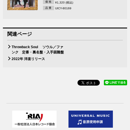
価 格
¥1,320 (税込)
品 番
UICY-80169
関連ページ
Throwback Soul ソウル／ファ
ンク 定番・裏名盤・入手困難盤
2022年 洋楽リリース