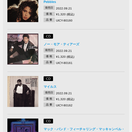
Pebbles
発売日
2022.09.21
価 格
¥1,320 (税込)
品 番
UICY-80160
CD
ノー・モア・ティアーズ
発売日
2022.09.21
価 格
¥1,320 (税込)
品 番
UICY-80161
CD
マイルス
発売日
2022.09.21
価 格
¥1,320 (税込)
品 番
UICY-80162
CD
マック・バンド・フィーチャリング・マッキャンベル・