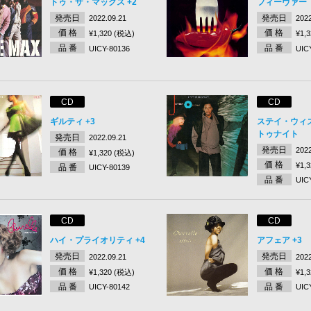
トゥ・ザ・マックス +2
フィーヴァー
発売日
発売日
2022.09.21
2022
価 格
価 格
¥1,320 (税込)
¥1,
品 番
品 番
UICY-80136
UIC
CD
CD
ギルティ +3
ステイ・ウィ
トゥナイト
発売日
2022.09.21
発売日
2022
価 格
¥1,320 (税込)
価 格
¥1,
品 番
UICY-80139
品 番
UIC
CD
CD
ハイ・プライオリティ +4
アフェア +3
発売日
発売日
2022.09.21
2022
価 格
価 格
¥1,320 (税込)
¥1,
品 番
品 番
UICY-80142
UIC