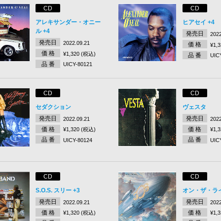
CD
CD
アレキサンダー・オニー
ヒアセイ +4
ル +4
発売日
2022
発売日
2022.09.21
価 格
¥1,
価 格
¥1,320 (税込)
品 番
UIC
品 番
UICY-80121
CD
CD
セダクション
ヴェスタ
発売日
発売日
2022.09.21
2022
価 格
価 格
¥1,320 (税込)
¥1,
品 番
品 番
UICY-80124
UIC
CD
CD
S.O.S. スリー +3
オン・ザ・ライ
発売日
発売日
2022.09.21
2022
価 格
価 格
¥1,320 (税込)
¥1,