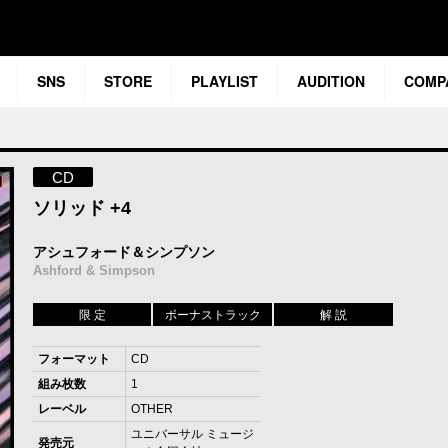
SNS
STORE
PLAYLIST
AUDITION
COMP
CD
ソリッド +4
アシュフォード＆シンプソン
Ashford & Simpson
限 定
ボーナストラック
解 説
フォーマット
CD
組み枚数
1
レーベル
OTHER
ユニバーサル ミュージ
発売元