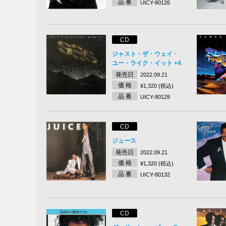
品 番
UICY-80126
CD
ジャスト・ザ・ウェイ・
ユー・ライク・イット +4
発売日
2022.09.21
価 格
¥1,320 (税込)
品 番
UICY-80129
CD
ジュース
発売日
2022.09.21
価 格
¥1,320 (税込)
品 番
UICY-80132
CD