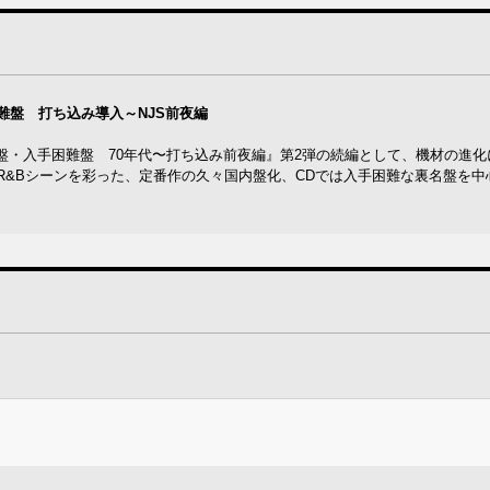
手困難盤 打ち込み導入～NJS前夜編
番・裏名盤・入手困難盤 70年代〜打ち込み前夜編』第2弾の続編として、機材の進
R&Bシーンを彩った、定番作の久々国内盤化、CDでは入手困難な裏名盤を中