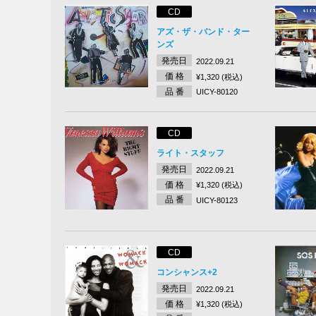
CD
アズ・ザ・バンド・ター
ンズ
発売日
2022.09.21
価 格
¥1,320 (税込)
品 番
UICY-80120
CD
ライト・スタッフ
発売日
2022.09.21
価 格
¥1,320 (税込)
品 番
UICY-80123
CD
コンシャンス+2
発売日
2022.09.21
価 格
¥1,320 (税込)