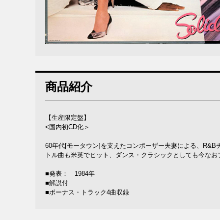
商品紹介
【生産限定盤】
<国内初CD化＞
60年代[モータウン]を支えたコンポーザー夫妻による、R&
トル曲も米英でヒット、ダンス・クラシックとしても今なお
■発表： 1984年
■解説付
■ボーナス・トラック4曲収録