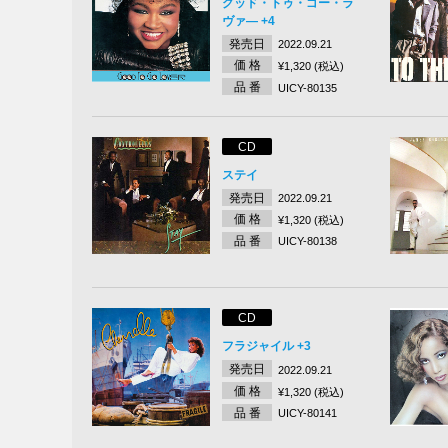
グッド・トゥ・ゴー・ラ
ヴァ― +4
発売日
2022.09.21
価 格
¥1,320 (税込)
品 番
UICY-80135
CD
ステイ
発売日
2022.09.21
価 格
¥1,320 (税込)
品 番
UICY-80138
CD
フラジャイル +3
発売日
2022.09.21
価 格
¥1,320 (税込)
品 番
UICY-80141