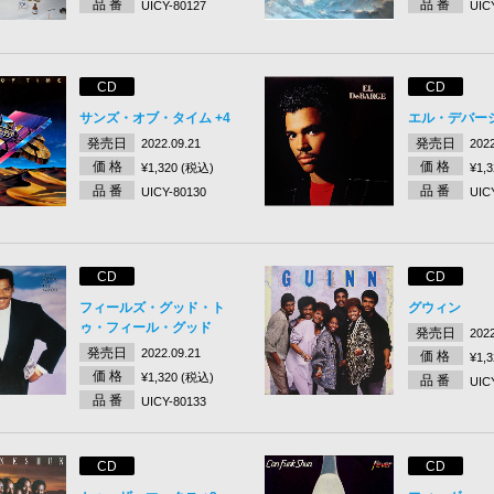
品 番
品 番
UICY-80127
UIC
CD
CD
サンズ・オブ・タイム +4
エル・デバー
発売日
発売日
2022.09.21
2022
価 格
価 格
¥1,320 (税込)
¥1,
品 番
品 番
UICY-80130
UIC
CD
CD
フィールズ・グッド・ト
グウィン
ゥ・フィール・グッド
発売日
2022
発売日
2022.09.21
価 格
¥1,
価 格
¥1,320 (税込)
品 番
UIC
品 番
UICY-80133
CD
CD