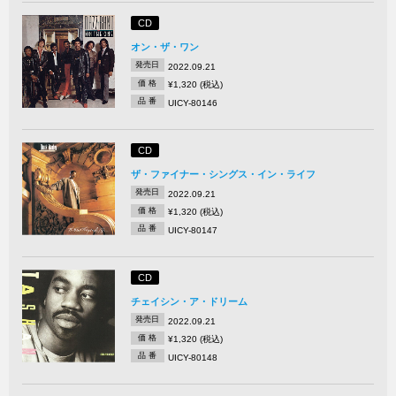
CD
オン・ザ・ワン
発売日
2022.09.21
価 格
¥1,320 (税込)
品 番
UICY-80146
CD
ザ・ファイナー・シングス・イン・ライフ
発売日
2022.09.21
価 格
¥1,320 (税込)
品 番
UICY-80147
CD
チェイシン・ア・ドリーム
発売日
2022.09.21
価 格
¥1,320 (税込)
品 番
UICY-80148