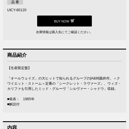
品 番
UICY-80120
BUY NOW
在庫情報は購入先にてご確認ください。
商品紹介
【生産限定盤】
「オールウェイズ」の大ヒットで知られるグループの[A&M]最終作。＜ク
ワイエット・ストーム＞定番の「シークレット・ラヴァーズ」、ウィズ・
カリファも引用したミッド・グルーヴ「シルヴァー・シャドウ」収録。
■発表： 1985年
■解説付
内容