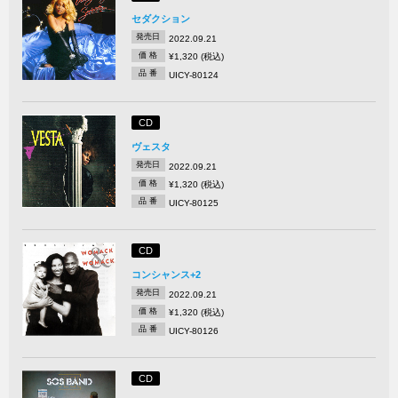
セダクション
発売日
2022.09.21
価 格
¥1,320 (税込)
品 番
UICY-80124
CD
ヴェスタ
発売日
2022.09.21
価 格
¥1,320 (税込)
品 番
UICY-80125
CD
コンシャンス+2
発売日
2022.09.21
価 格
¥1,320 (税込)
品 番
UICY-80126
CD