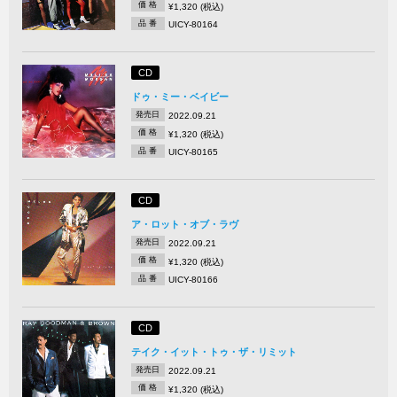
価 格
¥1,320 (税込)
品 番
UICY-80164
CD
ドゥ・ミー・ベイビー
発売日
2022.09.21
価 格
¥1,320 (税込)
品 番
UICY-80165
CD
ア・ロット・オブ・ラヴ
発売日
2022.09.21
価 格
¥1,320 (税込)
品 番
UICY-80166
CD
テイク・イット・トゥ・ザ・リミット
発売日
2022.09.21
価 格
¥1,320 (税込)