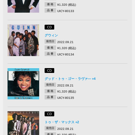
価 格
¥1,320 (税込)
品 番
UICY-80133
CD
グウィン
発売日
2022.09.21
価 格
¥1,320 (税込)
品 番
UICY-80134
CD
グッド・トゥ・ゴー・ラヴァ― +4
発売日
2022.09.21
価 格
¥1,320 (税込)
品 番
UICY-80135
CD
トゥ・ザ・マックス +2
発売日
2022.09.21
価 格
¥1,320 (税込)