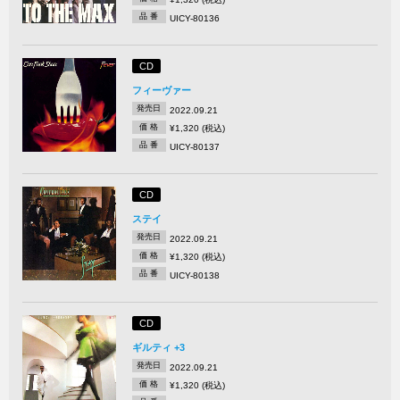
品 番
UICY-80136
CD
フィーヴァー
発売日
2022.09.21
価 格
¥1,320 (税込)
品 番
UICY-80137
CD
ステイ
発売日
2022.09.21
価 格
¥1,320 (税込)
品 番
UICY-80138
CD
ギルティ +3
発売日
2022.09.21
価 格
¥1,320 (税込)