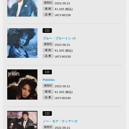
発売日
2022.09.21
価 格
¥1,320 (税込)
品 番
UICY-80158
CD
ブルー・ブローイン +3
発売日
2022.09.21
価 格
¥1,320 (税込)
品 番
UICY-80159
CD
Pebbles
発売日
2022.09.21
価 格
¥1,320 (税込)
品 番
UICY-80160
CD
ノー・モア・ティアーズ
発売日
2022.09.21