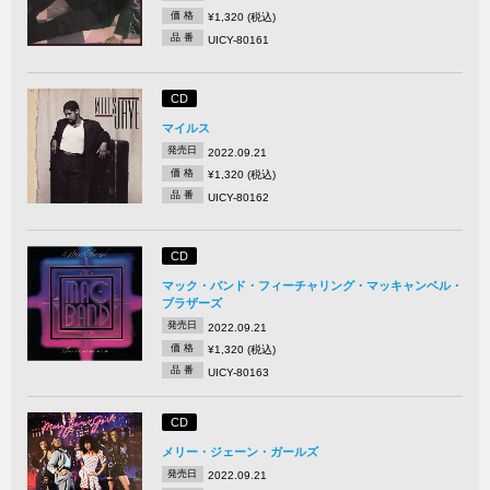
価 格
¥1,320 (税込)
品 番
UICY-80161
CD
マイルス
発売日
2022.09.21
価 格
¥1,320 (税込)
品 番
UICY-80162
CD
マック・バンド・フィーチャリング・マッキャンベル・
ブラザーズ
発売日
2022.09.21
価 格
¥1,320 (税込)
品 番
UICY-80163
CD
メリー・ジェーン・ガールズ
発売日
2022.09.21