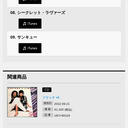
08. シークレット・ラヴァーズ
09. サンキュー
関連商品
CD
ソリッド +4
発売日
2022.09.21
価 格
¥1,320 (税込)
品 番
UICY-80119