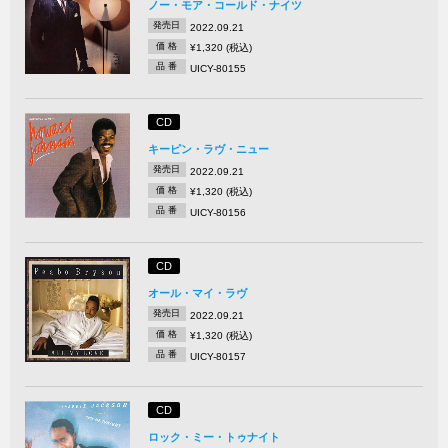
ノー・モア・コールド・ナイツ
発売日
2022.09.21
価 格
¥1,320 (税込)
品 番
UICY-80155
CD
キーピン・ラヴ・ニュー
発売日
2022.09.21
価 格
¥1,320 (税込)
品 番
UICY-80156
CD
オール・マイ・ラヴ
発売日
2022.09.21
価 格
¥1,320 (税込)
品 番
UICY-80157
CD
ロック・ミー・トゥナイト