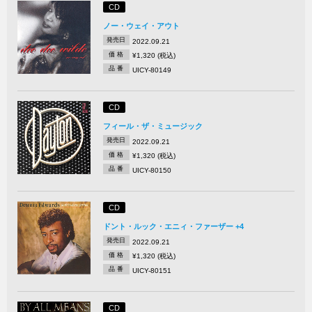
CD
ノー・ウェイ・アウト
発売日
2022.09.21
価 格
¥1,320 (税込)
品 番
UICY-80149
CD
フィール・ザ・ミュージック
発売日
2022.09.21
価 格
¥1,320 (税込)
品 番
UICY-80150
CD
ドント・ルック・エニィ・ファーザー +4
発売日
2022.09.21
価 格
¥1,320 (税込)
品 番
UICY-80151
CD