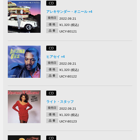
CD
アレキサンダー・オニール +4
発売日
2022.09.21
価 格
¥1,320 (税込)
品 番
UICY-80121
CD
ヒアセイ +4
発売日
2022.09.21
価 格
¥1,320 (税込)
品 番
UICY-80122
CD
ライト・スタッフ
発売日
2022.09.21
価 格
¥1,320 (税込)
品 番
UICY-80123
CD