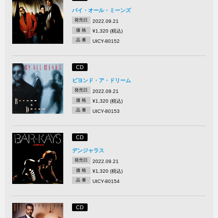
バイ・オール・ミーンズ
発売日
2022.09.21
価 格
¥1,320 (税込)
品 番
UICY-80152
CD
ビヨンド・ア・ドリーム
発売日
2022.09.21
価 格
¥1,320 (税込)
品 番
UICY-80153
CD
デンジャラス
発売日
2022.09.21
価 格
¥1,320 (税込)
品 番
UICY-80154
CD