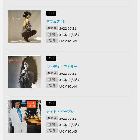
CD
アフェア +3
発売日
2022.09.21
価 格
¥1,320 (税込)
品 番
UICY-80143
CD
ジョディ・ワトリー
発売日
2022.09.21
価 格
¥1,320 (税込)
品 番
UICY-80144
CD
ナイト・ピープル
発売日
2022.09.21
価 格
¥1,320 (税込)
品 番
UICY-80145