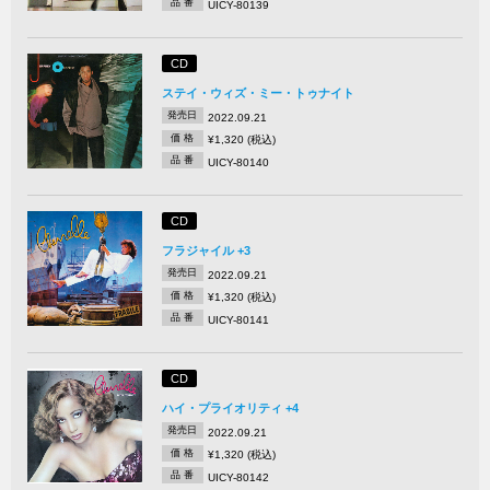
品 番
UICY-80139
CD
ステイ・ウィズ・ミー・トゥナイト
発売日
2022.09.21
価 格
¥1,320 (税込)
品 番
UICY-80140
CD
フラジャイル +3
発売日
2022.09.21
価 格
¥1,320 (税込)
品 番
UICY-80141
CD
ハイ・プライオリティ +4
発売日
2022.09.21
価 格
¥1,320 (税込)
品 番
UICY-80142