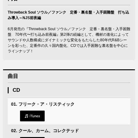
Throwback Soul ソウル／ファンク 定番・裏名盤・入手困難盤 打ち込
み導入～NJS前夜編
6月発売の『Throwback Soul ソウル／ファンク 定番・裏名盤・入手困難
盤 70年代〜打ち込み前夜編』第2弾の続編として、機材の進化によって
サウンドや人数構成にダイナミックな変化をもたらした80年代R&Bシー
ンを彩った、定番作の久々国内盤化、CDでは入手困難な裏名盤を中心に
ラインナップ！
曲目
CD
01. フリーク・ア・リスティック
02. クール、カーム、コレクテッド