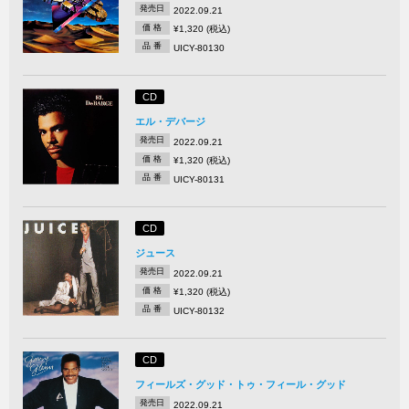
発売日
2022.09.21
価 格
¥1,320 (税込)
品 番
UICY-80130
CD
エル・デバージ
発売日
2022.09.21
価 格
¥1,320 (税込)
品 番
UICY-80131
CD
ジュース
発売日
2022.09.21
価 格
¥1,320 (税込)
品 番
UICY-80132
CD
フィールズ・グッド・トゥ・フィール・グッド
発売日
2022.09.21