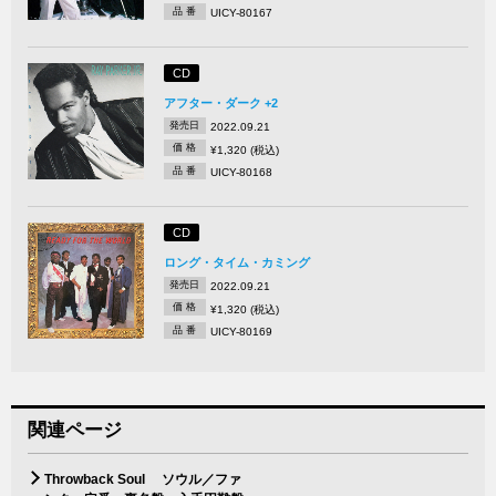
品 番
UICY-80167
CD
アフター・ダーク +2
発売日
2022.09.21
価 格
¥1,320 (税込)
品 番
UICY-80168
CD
ロング・タイム・カミング
発売日
2022.09.21
価 格
¥1,320 (税込)
品 番
UICY-80169
関連ページ
Throwback Soul ソウル／ファ