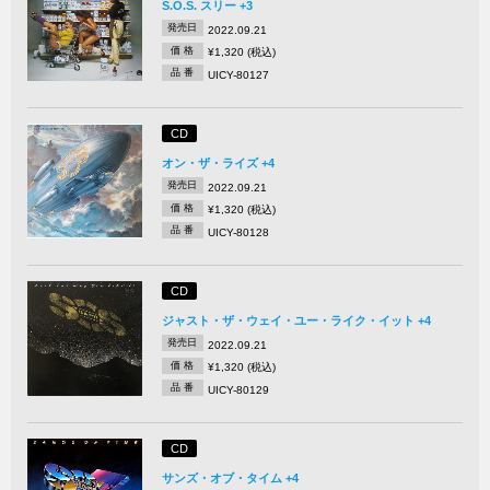
S.O.S. スリー +3
発売日
2022.09.21
価 格
¥1,320 (税込)
品 番
UICY-80127
CD
オン・ザ・ライズ +4
発売日
2022.09.21
価 格
¥1,320 (税込)
品 番
UICY-80128
CD
ジャスト・ザ・ウェイ・ユー・ライク・イット +4
発売日
2022.09.21
価 格
¥1,320 (税込)
品 番
UICY-80129
CD
サンズ・オブ・タイム +4