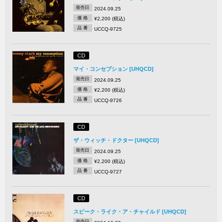
発売日
2024.09.25
価 格
¥2,200 (税込)
品 番
UCCQ-9725
CD
マイ・コンセプション [UHQCD]
発売日
2024.09.25
価 格
¥2,200 (税込)
品 番
UCCQ-9726
CD
ザ・ウィッチ・ドクター [UHQCD]
発売日
2024.09.25
価 格
¥2,200 (税込)
品 番
UCCQ-9727
CD
スピーク・ライク・ア・チャイルド [UHQCD]
発売日