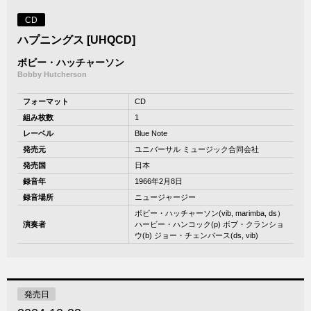
CD
ハプニングス [UHQCD]
ボビー・ハッチャーソン
Bobby Hutcherson
フォーマット
CD
組み枚数
1
レーベル
Blue Note
発売元
ユニバーサル ミュージック合同会社
発売国
日本
録音年
1966年2月8日
録音場所
ニュージャージー
ボビー・ハッチャーソン(vib, marimba, ds）
演奏者
ハービー・ハンコック(p) ボブ・クランショ
ウ(b) ジョー・チェンバース(ds, vib)
発売日