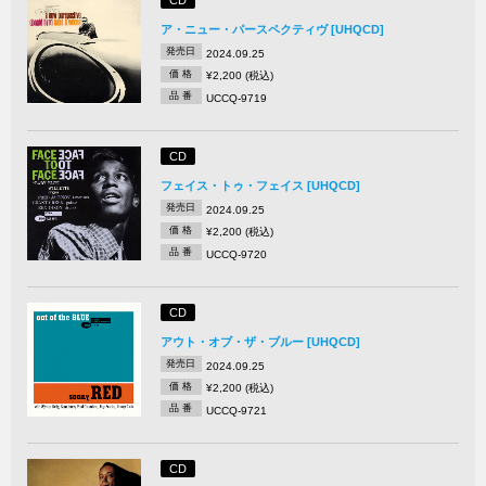
CD
ア・ニュー・パースペクティヴ [UHQCD]
発売日
2024.09.25
価 格
¥2,200 (税込)
品 番
UCCQ-9719
CD
フェイス・トゥ・フェイス [UHQCD]
発売日
2024.09.25
価 格
¥2,200 (税込)
品 番
UCCQ-9720
CD
アウト・オブ・ザ・ブルー [UHQCD]
発売日
2024.09.25
価 格
¥2,200 (税込)
品 番
UCCQ-9721
CD