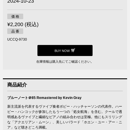
2024-10-23
価 格
¥2,200 (税込)
品 番
UCCQ-9730
BUY NOW
在庫情報は購入先にてご確認ください。
商品紹介
ブルーノート＠85 Remastered by Kevin Gray
新主流派を代表するヴァイブ奏者ボビー・ハッチャーソンの代表作。ハー
ビー・ハンコックが参加したもう一つの「処女航海」を含む。クールで透
明感あるヴァイブと繊細なピアノの組み合わせは至極。他にもスリリング
な「アクエリアン・ムーン」、美しいバラード「ホエン・ユー・アー・ニ
ア」など聴きどころ満載。