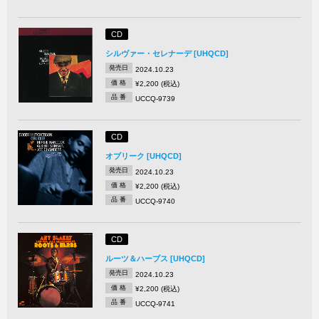
CD
シルヴァー・セレナーデ [UHQCD]
発売日
2024.10.23
価 格
¥2,200 (税込)
品 番
UCCQ-9739
CD
オブリーク [UHQCD]
発売日
2024.10.23
価 格
¥2,200 (税込)
品 番
UCCQ-9740
CD
ルーツ＆ハーブス [UHQCD]
発売日
2024.10.23
価 格
¥2,200 (税込)
品 番
UCCQ-9741