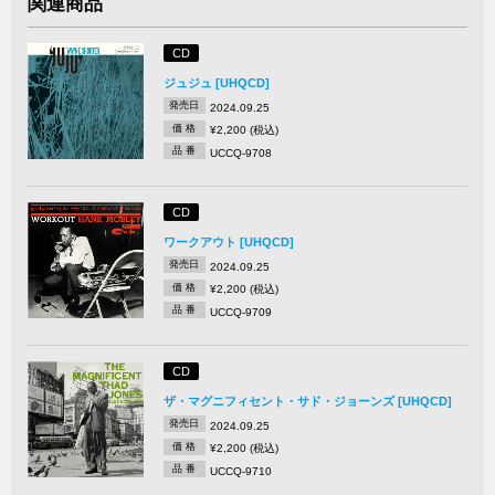
関連商品
CD
ジュジュ [UHQCD]
発売日
2024.09.25
価 格
¥2,200 (税込)
品 番
UCCQ-9708
CD
ワークアウト [UHQCD]
発売日
2024.09.25
価 格
¥2,200 (税込)
品 番
UCCQ-9709
CD
ザ・マグニフィセント・サド・ジョーンズ [UHQCD]
発売日
2024.09.25
価 格
¥2,200 (税込)
品 番
UCCQ-9710