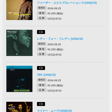
ファーザー・エクスプロレーションズ [UHQCD]
発売日
2024.09.25
価 格
¥2,200 (税込)
品 番
UCCQ-9722
CD
レディ・フォー・フレディ [UHQCD]
発売日
2024.09.25
価 格
¥2,200 (税込)
品 番
UCCQ-9723
CD
TBC [UHQCD]
発売日
2024.09.25
価 格
¥2,200 (税込)
品 番
UCCQ-9724
CD
マイナー・ムーヴ [UHQCD]