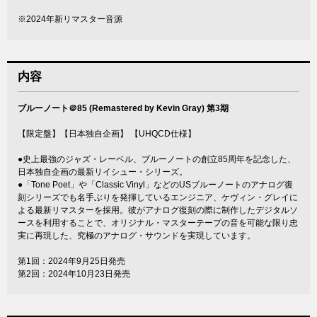
※2024年新リマスター音源
内容
ブルーノート＠85 (Remastered by Kevin Gray) 第3期
【限定盤】【日本独自企画】 【UHQCD仕様】
●史上最強のジャズ・レーベル、ブルーノートの創立85周年を記念した、
日本独自企画の最新リイシュー・シリーズ。
●「Tone Poet」や「Classic Vinyl」などのUSブルーノートのアナログ復
刻シリーズでも名手ぶりを発揮しているエンジニア、ケヴィン・グレイに
よる最新リマスターを採用。彼がアナログ復刻の際に制作したデジタルソ
ースを利用することで、オリジナル・マスターテープの音を可能な限り忠
実に再現した、究極のアナログ・サウンドを実現しています。
第1回：2024年9月25日発売
第2回：2024年10月23日発売