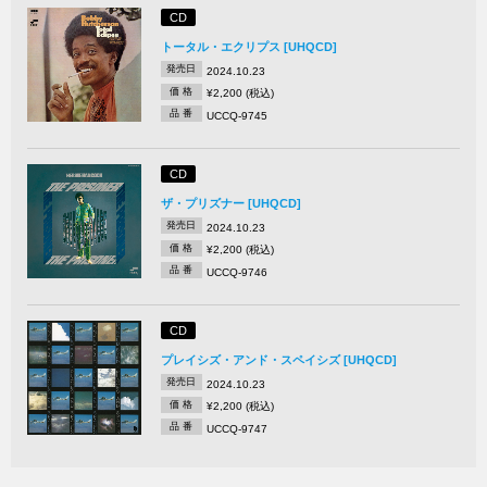
CD
トータル・エクリプス [UHQCD]
発売日
2024.10.23
価 格
¥2,200 (税込)
品 番
UCCQ-9745
CD
ザ・プリズナー [UHQCD]
発売日
2024.10.23
価 格
¥2,200 (税込)
品 番
UCCQ-9746
CD
プレイシズ・アンド・スペイシズ [UHQCD]
発売日
2024.10.23
価 格
¥2,200 (税込)
品 番
UCCQ-9747