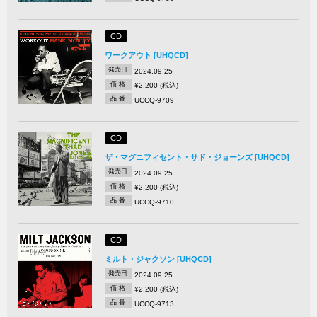
CD
ワークアウト [UHQCD]
発売日
2024.09.25
価 格
¥2,200 (税込)
品 番
UCCQ-9709
CD
ザ・マグニフィセント・サド・ジョーンズ [UHQCD]
発売日
2024.09.25
価 格
¥2,200 (税込)
品 番
UCCQ-9710
CD
ミルト・ジャクソン [UHQCD]
発売日
2024.09.25
価 格
¥2,200 (税込)
品 番
UCCQ-9713