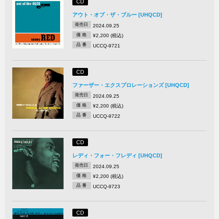
CD
アウト・オブ・ザ・ブルー [UHQCD]
発売日
2024.09.25
価 格
¥2,200 (税込)
品 番
UCCQ-9721
CD
ファーザー・エクスプロレーションズ [UHQCD]
発売日
2024.09.25
価 格
¥2,200 (税込)
品 番
UCCQ-9722
CD
レディ・フォー・フレディ [UHQCD]
発売日
2024.09.25
価 格
¥2,200 (税込)
品 番
UCCQ-9723
CD