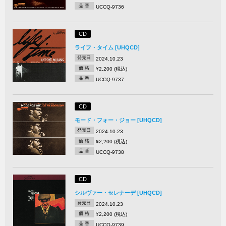
品 番
UCCQ-9736
CD
ライフ・タイム [UHQCD]
発売日
2024.10.23
価 格
¥2,200 (税込)
品 番
UCCQ-9737
CD
モード・フォー・ジョー [UHQCD]
発売日
2024.10.23
価 格
¥2,200 (税込)
品 番
UCCQ-9738
CD
シルヴァー・セレナーデ [UHQCD]
発売日
2024.10.23
価 格
¥2,200 (税込)
品 番
UCCQ-9739