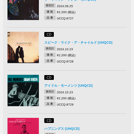
発売日
2024.09.25
価 格
¥2,200 (税込)
品 番
UCCQ-9727
CD
スピーク・ライク・ア・チャイルド [UHQCD]
発売日
2024.10.23
価 格
¥2,200 (税込)
品 番
UCCQ-9728
CD
アイドル・モーメンツ [UHQCD]
発売日
2024.10.23
価 格
¥2,200 (税込)
品 番
UCCQ-9729
CD
ハプニングス [UHQCD]