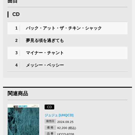
曲目
CD
バック・アット・ザ・チキン・シャック
1
夢見る頃を過ぎても
2
マイナー・チャント
3
メッシー・ベッシー
4
関連商品
CD
ジュジュ [UHQCD]
発売日
2024.09.25
価 格
¥2,200 (税込)
品 番
UCCQ-9708