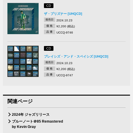
CD
ザ・プリズナー [UHQCD]
発売日
2024.10.23
価 格
¥2,200 (税込)
品 番
UCCQ-9746
CD
プレイシズ・アンド・スペイシズ [UHQCD]
発売日
2024.10.23
価 格
¥2,200 (税込)
品 番
UCCQ-9747
関連ページ
2024年 ジャズリリース
ブルーノート＠85 Remastered
by Kevin Gray