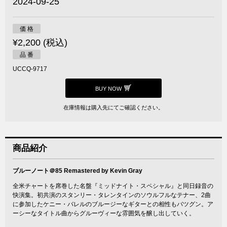
2024-09-25
価 格
¥2,200 (税込)
品 番
UCCQ-9717
BUY NOW
在庫情報は購入先にてご確認ください。
商品紹介
ブルーノート＠85 Remastered by Kevin Gray
全米チャートを席巻した名盤『ミッドナイト・スペシャル』と同日録音の
快演集。初共演のスタンリー・タレンタインのソウルフルなテナー、2曲
に参加したケニー・バレルのブルージーなギターとの相性もバツグン。ア
ーシーなタイトル曲からグルーヴィーな雰囲気を醸し出していく。