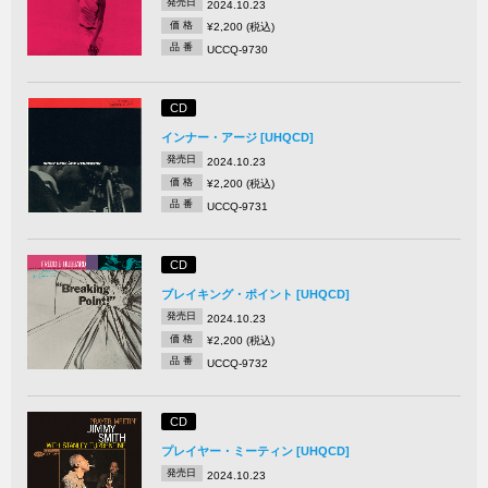
発売日
2024.10.23
価 格
¥2,200 (税込)
品 番
UCCQ-9730
CD
インナー・アージ [UHQCD]
発売日
2024.10.23
価 格
¥2,200 (税込)
品 番
UCCQ-9731
CD
ブレイキング・ポイント [UHQCD]
発売日
2024.10.23
価 格
¥2,200 (税込)
品 番
UCCQ-9732
CD
プレイヤー・ミーティン [UHQCD]
発売日
2024.10.23