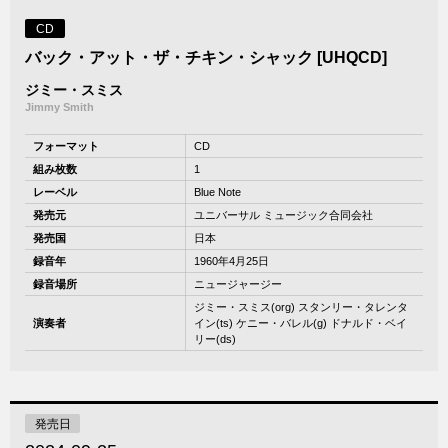
CD
バック・アット・ザ・チキン・シャック [UHQCD]
ジミー・スミス
Jimmy Smith
フォーマット
CD
組み枚数
1
レーベル
Blue Note
発売元
ユニバーサル ミュージック合同会社
発売国
日本
録音年
1960年4月25日
録音場所
ニュージャージー
ジミー・スミス(org) スタンリー・タレンタ
演奏者
イン(ts) ケニー・バレル(g) ドナルド・ベイ
リー(ds)
発売日