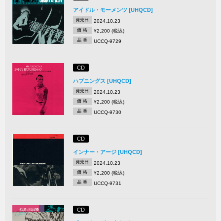
アイドル・モーメンツ [UHQCD]
発売日
2024.10.23
価 格
¥2,200 (税込)
品 番
UCCQ-9729
CD
ハプニングス [UHQCD]
発売日
2024.10.23
価 格
¥2,200 (税込)
品 番
UCCQ-9730
CD
インナー・アージ [UHQCD]
発売日
2024.10.23
価 格
¥2,200 (税込)
品 番
UCCQ-9731
CD