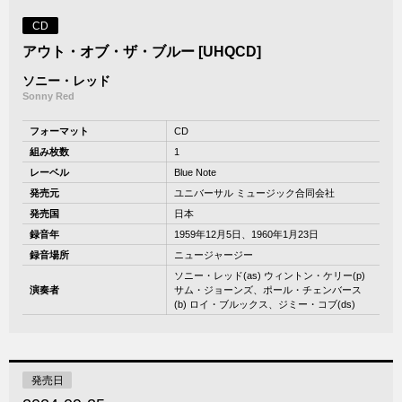
CD
アウト・オブ・ザ・ブルー [UHQCD]
ソニー・レッド
Sonny Red
フォーマット
CD
組み枚数
1
レーベル
Blue Note
発売元
ユニバーサル ミュージック合同会社
発売国
日本
録音年
1959年12月5日、1960年1月23日
録音場所
ニュージャージー
ソニー・レッド(as) ウィントン・ケリー(p)
演奏者
サム・ジョーンズ、ポール・チェンバース
(b) ロイ・ブルックス、ジミー・コブ(ds)
発売日