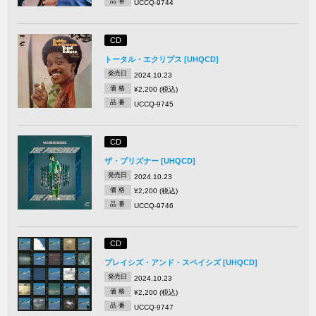
品 番
UCCQ-9744
CD
トータル・エクリプス [UHQCD]
発売日
2024.10.23
価 格
¥2,200 (税込)
品 番
UCCQ-9745
CD
ザ・プリズナー [UHQCD]
発売日
2024.10.23
価 格
¥2,200 (税込)
品 番
UCCQ-9746
CD
プレイシズ・アンド・スペイシズ [UHQCD]
発売日
2024.10.23
価 格
¥2,200 (税込)
品 番
UCCQ-9747