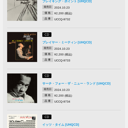
ブレイキング・ポイント [UHQCD]
発売日
2024.10.23
価 格
¥2,200 (税込)
品 番
UCCQ-9732
CD
プレイヤー・ミーティン [UHQCD]
発売日
2024.10.23
価 格
¥2,200 (税込)
品 番
UCCQ-9733
CD
サーチ・フォー・ザ・ニュー・ランド [UHQCD]
発売日
2024.10.23
価 格
¥2,200 (税込)
品 番
UCCQ-9734
CD
イッツ・タイム [UHQCD]