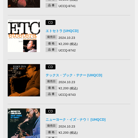
品 番
UCCQ-9741
CD
エトセトラ [UHQCD]
発売日
2024.10.23
価 格
¥2,200 (税込)
品 番
UCCQ-9742
CD
テックス・ブック・テナー [UHQCD]
発売日
2024.10.23
価 格
¥2,200 (税込)
品 番
UCCQ-9743
CD
ニューヨーク・イズ・ナウ！ [UHQCD]
発売日
2024.10.23
価 格
¥2,200 (税込)