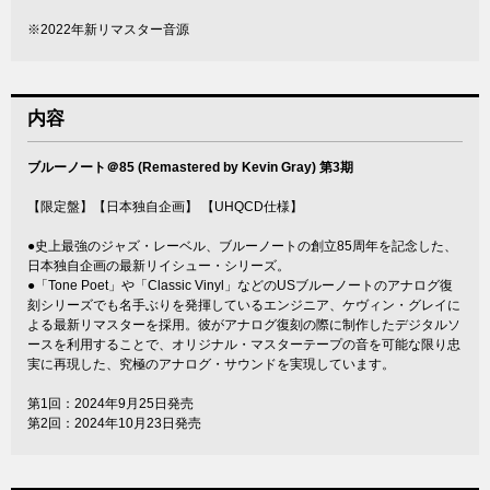
※2022年新リマスター音源
内容
ブルーノート＠85 (Remastered by Kevin Gray) 第3期
【限定盤】【日本独自企画】 【UHQCD仕様】
●史上最強のジャズ・レーベル、ブルーノートの創立85周年を記念した、
日本独自企画の最新リイシュー・シリーズ。
●「Tone Poet」や「Classic Vinyl」などのUSブルーノートのアナログ復
刻シリーズでも名手ぶりを発揮しているエンジニア、ケヴィン・グレイに
よる最新リマスターを採用。彼がアナログ復刻の際に制作したデジタルソ
ースを利用することで、オリジナル・マスターテープの音を可能な限り忠
実に再現した、究極のアナログ・サウンドを実現しています。
第1回：2024年9月25日発売
第2回：2024年10月23日発売