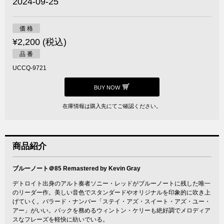
2024-09-25
価 格
¥2,200 (税込)
品 番
UCCQ-9721
BUY NOW
在庫情報は購入先にてご確認ください。
商品紹介
ブルーノート＠85 Remastered by Kevin Gray
デトロイト出身のアルト奏者ソニー・レッドがブルーノートに残した唯一
のリーダー作。美しい音色でスタンダードやオリジナルを印象的に吹き上
げていく。バラード・ナンバー「ステイ・アズ・スイート・アズ・ユー・
アー」がいい。バックを務めるウィントン・ケリーも絶好調でメロディア
スなフレーズを軽快に紡いでいる。