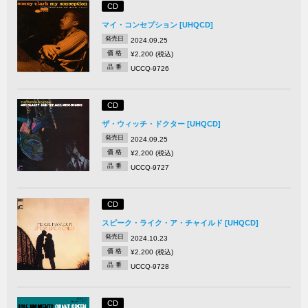
CD
マイ・コンセプション [UHQCD]
発売日
2024.09.25
価 格
¥2,200 (税込)
品 番
UCCQ-9726
CD
ザ・ウィッチ・ドクター [UHQCD]
発売日
2024.09.25
価 格
¥2,200 (税込)
品 番
UCCQ-9727
CD
スピーク・ライク・ア・チャイルド [UHQCD]
発売日
2024.10.23
価 格
¥2,200 (税込)
品 番
UCCQ-9728
CD