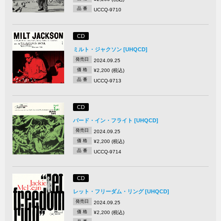
品 番
UCCQ-9710
CD
ミルト・ジャクソン [UHQCD]
発売日
2024.09.25
価 格
¥2,200 (税込)
品 番
UCCQ-9713
CD
バード・イン・フライト [UHQCD]
発売日
2024.09.25
価 格
¥2,200 (税込)
品 番
UCCQ-9714
CD
レット・フリーダム・リング [UHQCD]
発売日
2024.09.25
価 格
¥2,200 (税込)