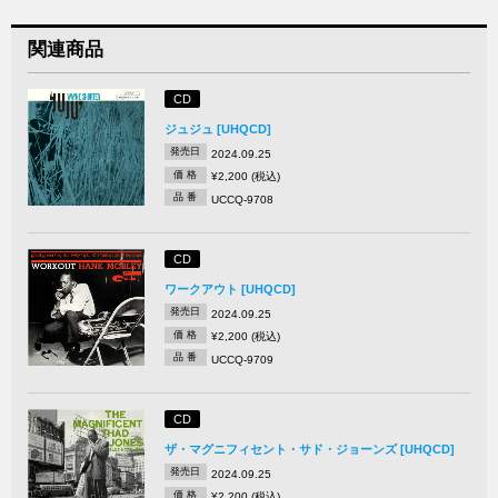
関連商品
CD
ジュジュ [UHQCD]
発売日
2024.09.25
価 格
¥2,200 (税込)
品 番
UCCQ-9708
CD
ワークアウト [UHQCD]
発売日
2024.09.25
価 格
¥2,200 (税込)
品 番
UCCQ-9709
CD
ザ・マグニフィセント・サド・ジョーンズ [UHQCD]
発売日
2024.09.25
価 格
¥2,200 (税込)