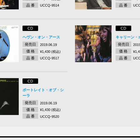
品 番
品 番
UCCQ-9514
UCC
CD
CD
ヘヴン・オン・アース
キャリーン・
発売日
発売日
2019.06.19
2019
価 格
価 格
¥1,430 (税込)
¥1,
品 番
品 番
UCCQ-9517
UCC
CD
ポートレイト・オブ・シ
ーラ
発売日
2019.06.19
価 格
¥1,430 (税込)
品 番
UCCQ-9520