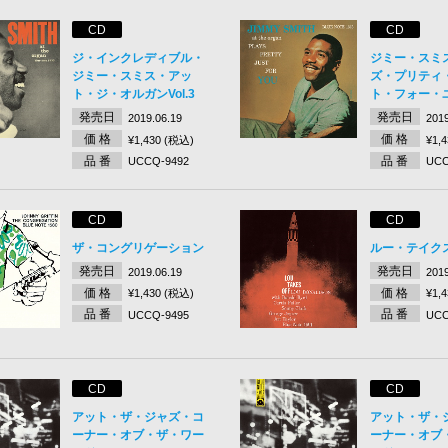
CD
CD
ジ・インクレディブル・
ジミー・スミ
ジミー・スミス・アッ
ズ・プリティ
ト・ジ・オルガンVol.3
ト・フォー・
発売日
発売日
2019.06.19
2019
価 格
価 格
¥1,430 (税込)
¥1,
品 番
品 番
UCCQ-9492
UCC
CD
CD
ザ・コングリゲーション
ルー・テイク
発売日
発売日
2019.06.19
2019
価 格
価 格
¥1,430 (税込)
¥1,
品 番
品 番
UCCQ-9495
UCC
CD
CD
アット・ザ・ジャズ・コ
アット・ザ・
ーナー・オブ・ザ・ワー
ーナー・オブ