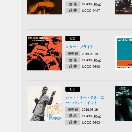
価 格
¥1,430 (税込)
品 番
UCCQ-9497
CD
スター・ブライト
発売日
2019.06.19
価 格
¥1,430 (税込)
品 番
UCCQ-9500
CD
レット・ミー・テル・ユ
ー・バウト・イット
発売日
2019.06.19
価 格
¥1,430 (税込)
品 番
UCCQ-9503