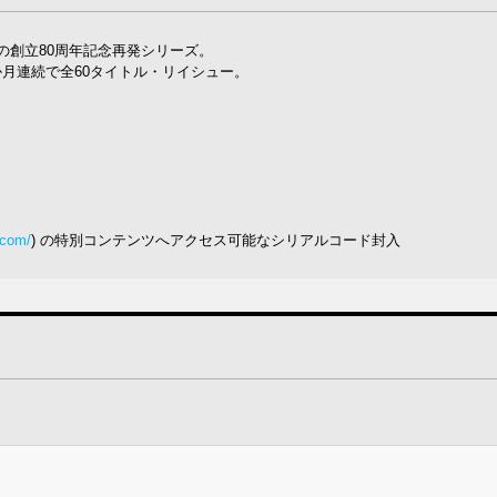
の創立80周年記念再発シリーズ。
月連続で全60タイトル・リイシュー。
.com/
) の特別コンテンツへアクセス可能なシリアルコード封入