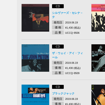
CD
シルヴァーズ・セレナ－
テ
発売日
2019.06.19
価 格
¥1,430 (税込)
品 番
UCCQ-9506
CD
ザ・ウェイ・アイ・フィ
ール
発売日
2019.06.19
価 格
¥1,430 (税込)
品 番
UCCQ-9509
CD
ブラックジャック
発売日
2019.06.19
価 格
¥1,430 (税込)