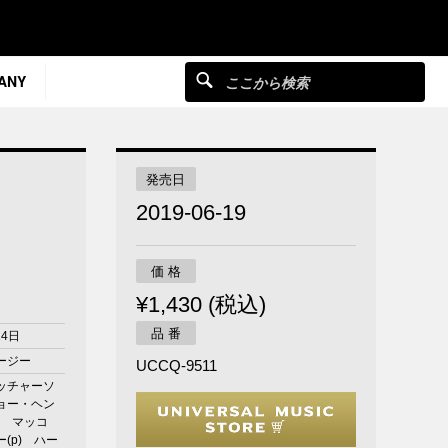
ANY
発売日
2019-06-19
価 格
¥1,430 (税込)
品 番
14日
ージー
UCCQ-9511
ッチャーソ
ジョー・ヘン
s) マッコ
(p) ハー