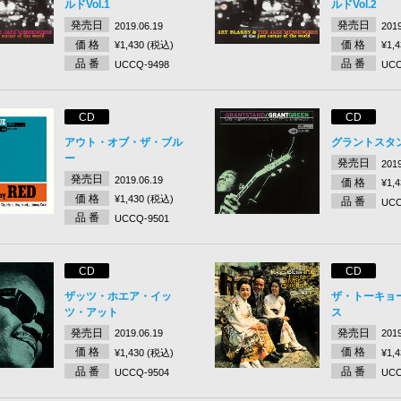
ルドVol.1
ルドVol.2
発売日
発売日
2019.06.19
2019
価 格
価 格
¥1,430 (税込)
¥1,
品 番
品 番
UCCQ-9498
UCC
CD
CD
アウト・オブ・ザ・ブル
グラントスタ
ー
発売日
2019
発売日
2019.06.19
価 格
¥1,
価 格
¥1,430 (税込)
品 番
UCC
品 番
UCCQ-9501
CD
CD
ザッツ・ホエア・イッ
ザ・トーキョ
ツ・アット
ス
発売日
発売日
2019.06.19
2019
価 格
価 格
¥1,430 (税込)
¥1,
品 番
品 番
UCCQ-9504
UCC