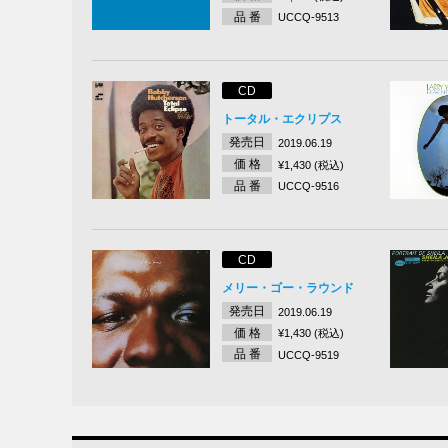
品 番
UCCQ-9513
CD
トータル・エクリプス
発売日
2019.06.19
価 格
¥1,430 (税込)
品 番
UCCQ-9516
CD
メリー・ゴー・ラウンド
発売日
2019.06.19
価 格
¥1,430 (税込)
品 番
UCCQ-9519