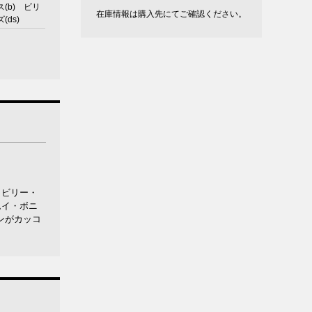
(b) ビリ
在庫情報は購入先にてご確認ください。
(ds)
、ビリー・
ムイ・ボニ
ンがカッコ