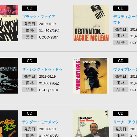
CD
CD
ブラック・ファイア
デスティネー
ウト
発売日
2019.06.19
発売日
2019
価 格
¥1,430 (税込)
価 格
¥1,
品 番
UCCQ-9507
品 番
UCC
CD
CD
ザ・シング・トゥ・ドゥ
ヴァイブレー
発売日
発売日
2019.06.19
2019
価 格
価 格
¥1,430 (税込)
¥1,
品 番
品 番
UCCQ-9510
UCC
CD
CD
テンダー・モーメンツ
リーチ・アウ
発売日
発売日
2019.06.19
2019
価 格
価 格
¥1,430 (税込)
¥1,