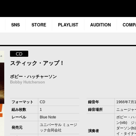
SNS
STORE
PLAYLIST
AUDITION
COMP
CD
スティック・アップ！
ボビー・ハッチャーソン
Bobby Hutcherson
フォーマット
CD
録音年
1966年7月
組み枚数
1
録音場所
ニュージャ
レーベル
Blue Note
ボビー・ハ
ン(vib) 
ユニバーサル ミュージ
発売元
ダーソン(t
ック合同会社
演奏者
イ・タイナー