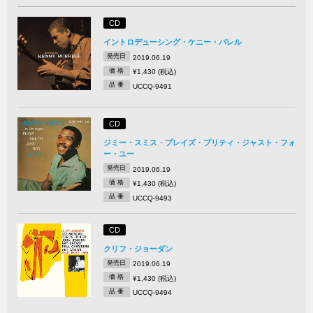
CD
イントロデューシング・ケニー・バレル
発売日
2019.06.19
価 格
¥1,430 (税込)
品 番
UCCQ-9491
CD
ジミー・スミス・プレイズ・プリティ・ジャスト・フォ
ー・ユー
発売日
2019.06.19
価 格
¥1,430 (税込)
品 番
UCCQ-9493
CD
クリフ・ジョーダン
発売日
2019.06.19
価 格
¥1,430 (税込)
品 番
UCCQ-9494