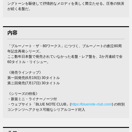
ングトーンを駆使して抒情的なメロディを美しく際立たせる。圧巻の快演
が続く名盤だ。
内容
「ブルーノート・ザ・80ワークス」につづく、ブルーノートの創立80周
年記念再発シリーズ。
ここ数年日本盤で発売されていなかった名盤・レア盤を、2か月連続で全
60タイトル・リイシュー。
《発売ラインナップ》
第一回発売(6月19日) 30タイトル
第ニ回発売(7月17日) 30タイトル
《シリーズの特長》
・新規ミニ・ライナーノーツ付
・ウェブサイト「BLUE NOTE CLUB」(
https://bluenote-club.com/
) の特別
コンテンツへアクセス可能なシリアルコード封入