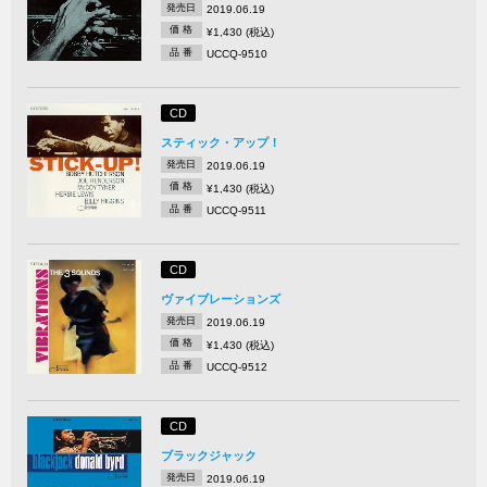
発売日
2019.06.19
価 格
¥1,430 (税込)
品 番
UCCQ-9510
CD
スティック・アップ！
発売日
2019.06.19
価 格
¥1,430 (税込)
品 番
UCCQ-9511
CD
ヴァイブレーションズ
発売日
2019.06.19
価 格
¥1,430 (税込)
品 番
UCCQ-9512
CD
ブラックジャック
発売日
2019.06.19