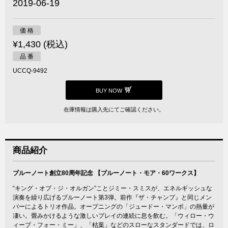
2019-06-19
価 格
¥1,430 (税込)
品 番
UCCQ-9492
BUY NOW
在庫情報は購入先にてご確認ください。
商品紹介
ブルーノート創立80周年記念 【ブルーノート・モア・60ワークス】
“キング・オブ・ジ・オルガン”ことジミー・スミスが、エネルギッシュな
演奏を繰り広げるブルーノート第3弾。前作『ザ・チャンプ』と同じメン
バーによるトリオ作品。オープニングの「ジュードー・マンボ」の熱量が
凄い。畳みかけるような激しいプレイの連続に息を飲む。「ウィロー・ウ
ィープ・フォー・ミー」、「枯葉」などのスローなスタンダードでは、ロ