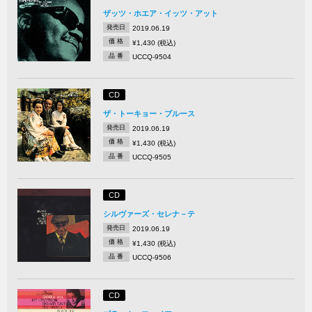
ザッツ・ホエア・イッツ・アット
発売日
2019.06.19
価 格
¥1,430 (税込)
品 番
UCCQ-9504
CD
ザ・トーキョー・ブルース
発売日
2019.06.19
価 格
¥1,430 (税込)
品 番
UCCQ-9505
CD
シルヴァーズ・セレナ－テ
発売日
2019.06.19
価 格
¥1,430 (税込)
品 番
UCCQ-9506
CD