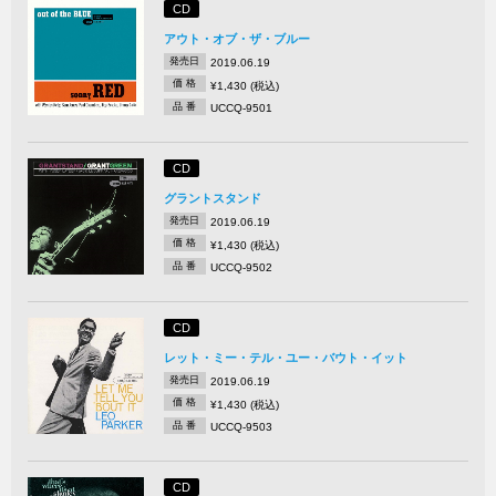
CD
アウト・オブ・ザ・ブルー
発売日
2019.06.19
価 格
¥1,430 (税込)
品 番
UCCQ-9501
CD
グラントスタンド
発売日
2019.06.19
価 格
¥1,430 (税込)
品 番
UCCQ-9502
CD
レット・ミー・テル・ユー・バウト・イット
発売日
2019.06.19
価 格
¥1,430 (税込)
品 番
UCCQ-9503
CD