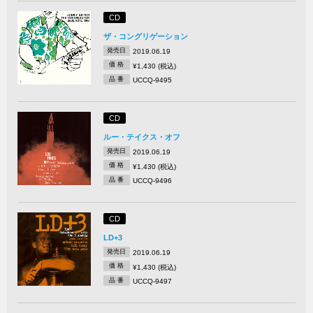
CD
ザ・コングリゲーション
発売日
2019.06.19
価 格
¥1,430 (税込)
品 番
UCCQ-9495
CD
ルー・テイクス・オフ
発売日
2019.06.19
価 格
¥1,430 (税込)
品 番
UCCQ-9496
CD
LD+3
発売日
2019.06.19
価 格
¥1,430 (税込)
品 番
UCCQ-9497