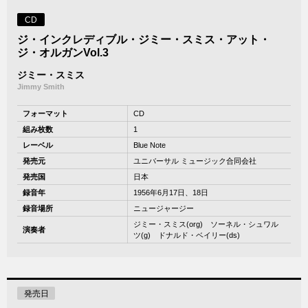
CD
ジ・インクレディブル・ジミー・スミス・アット・
ジ・オルガンVol.3
ジミー・スミス
Jimmy Smith
フォーマット
CD
組み枚数
1
レーベル
Blue Note
発売元
ユニバーサル ミュージック合同会社
発売国
日本
録音年
1956年6月17日、18日
録音場所
ニュージャージー
ジミー・スミス(org) ソーネル・シュワル
演奏者
ツ(g) ドナルド・ベイリー(ds)
発売日