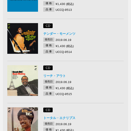
価 格
¥1,430 (税込)
品 番
UCCQ-9513
CD
テンダー・モーメンツ
発売日
2019.06.19
価 格
¥1,430 (税込)
品 番
UCCQ-9514
CD
リーチ・アウト
発売日
2019.06.19
価 格
¥1,430 (税込)
品 番
UCCQ-9515
CD
トータル・エクリプス
発売日
2019.06.19
価 格
¥1,430 (税込)