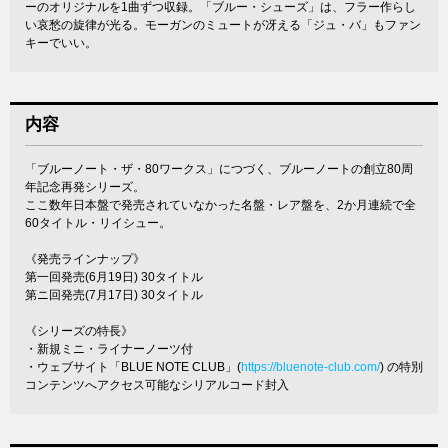
ーのオリジナルを1曲ずつ収録。「ブルー・シューズ」は、フラー作らし
い哀愁の旋律が光る。モーガンのミュートが冴える「ジュ・バ」もファン
キーでいい。
内容
「ブルーノート・ザ・80ワークス」につづく、ブルーノートの創立80周
年記念再発シリーズ。
ここ数年日本盤で発売されていなかった名盤・レア盤を、2か月連続で全
60タイトル・リイシュー。
《発売ラインナップ》
第一回発売(6月19日) 30タイトル
第ニ回発売(7月17日) 30タイトル
《シリーズの特長》
・新規ミニ・ライナーノーツ付
・ウェブサイト「BLUE NOTE CLUB」(
https://bluenote-club.com/
) の特別
コンテンツへアクセス可能なシリアルコード封入