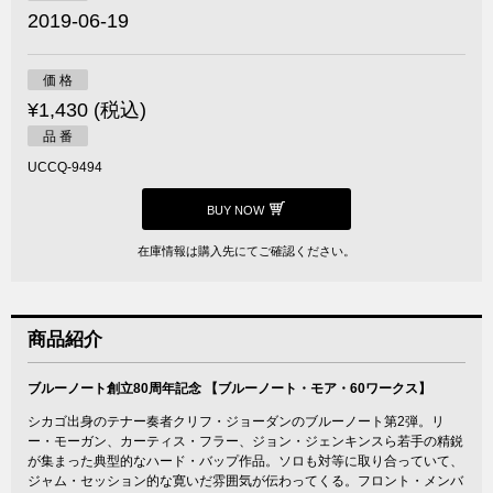
2019-06-19
価 格
¥1,430 (税込)
品 番
UCCQ-9494
BUY NOW
在庫情報は購入先にてご確認ください。
商品紹介
ブルーノート創立80周年記念 【ブルーノート・モア・60ワークス】
シカゴ出身のテナー奏者クリフ・ジョーダンのブルーノート第2弾。リ
ー・モーガン、カーティス・フラー、ジョン・ジェンキンスら若手の精鋭
が集まった典型的なハード・バップ作品。ソロも対等に取り合っていて、
ジャム・セッション的な寛いだ雰囲気が伝わってくる。フロント・メンバ