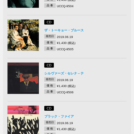
品 番
UCCQ-9504
CD
ザ・トーキョー・ブルース
発売日
2019.06.19
価 格
¥1,430 (税込)
品 番
UCCQ-9505
CD
シルヴァーズ・セレナ－テ
発売日
2019.06.19
価 格
¥1,430 (税込)
品 番
UCCQ-9506
CD
ブラック・ファイア
発売日
2019.06.19
価 格
¥1,430 (税込)