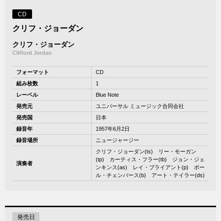
CD
クリフ・ジョーダン
クリフ・ジョーダン
Clifford Jordan
フォーマット
CD
組み枚数
1
レーベル
Blue Note
発売元
ユニバーサル ミュージック合同会社
発売国
日本
録音年
1957年6月2日
録音場所
ニュージャージー
クリフ・ジョーダン(ts) リー・モーガン
(tp) カーティス・フラー(tb) ジョン・ジェ
演奏者
ンキンス(as) レイ・ブライアント(p) ポー
ル・チェンバース(b) アート・テイラー(ds)
発売日