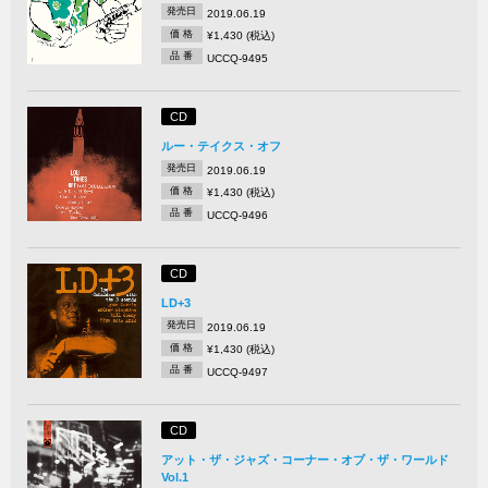
発売日
2019.06.19
価 格
¥1,430 (税込)
品 番
UCCQ-9495
CD
ルー・テイクス・オフ
発売日
2019.06.19
価 格
¥1,430 (税込)
品 番
UCCQ-9496
CD
LD+3
発売日
2019.06.19
価 格
¥1,430 (税込)
品 番
UCCQ-9497
CD
アット・ザ・ジャズ・コーナー・オブ・ザ・ワールド
Vol.1