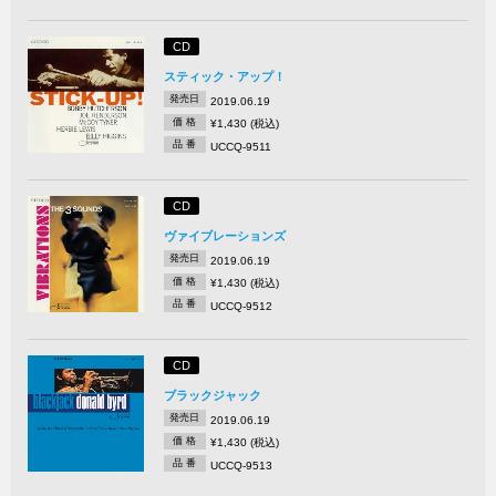
CD
スティック・アップ！
発売日
2019.06.19
価 格
¥1,430 (税込)
品 番
UCCQ-9511
CD
ヴァイブレーションズ
発売日
2019.06.19
価 格
¥1,430 (税込)
品 番
UCCQ-9512
CD
ブラックジャック
発売日
2019.06.19
価 格
¥1,430 (税込)
品 番
UCCQ-9513