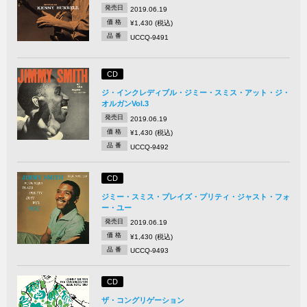
発売日
2019.06.19
価 格
¥1,430 (税込)
品 番
UCCQ-9491
CD
ジ・インクレディブル・ジミー・スミス・アット・ジ・
オルガンVol.3
発売日
2019.06.19
価 格
¥1,430 (税込)
品 番
UCCQ-9492
CD
ジミー・スミス・プレイズ・プリティ・ジャスト・フォ
ー・ユー
発売日
2019.06.19
価 格
¥1,430 (税込)
品 番
UCCQ-9493
CD
ザ・コングリゲーション