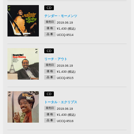
CD
テンダー・モーメンツ
発売日
2019.06.19
価 格
¥1,430 (税込)
品 番
UCCQ-9514
CD
リーチ・アウト
発売日
2019.06.19
価 格
¥1,430 (税込)
品 番
UCCQ-9515
CD
トータル・エクリプス
発売日
2019.06.19
価 格
¥1,430 (税込)
品 番
UCCQ-9516