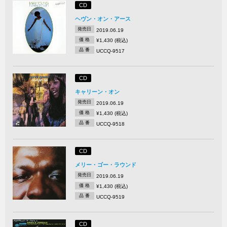
CD
ヘヴン・オン・アース
発売日
2019.06.19
価 格
¥1,430 (税込)
品 番
UCCQ-9517
CD
キャリーン・オン
発売日
2019.06.19
価 格
¥1,430 (税込)
品 番
UCCQ-9518
CD
メリー・ゴー・ラウンド
発売日
2019.06.19
価 格
¥1,430 (税込)
品 番
UCCQ-9519
CD