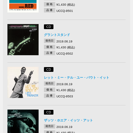
価 格
¥1,430 (税込)
品 番
UCCQ-9501
CD
グラントスタンド
発売日
2019.06.19
価 格
¥1,430 (税込)
品 番
UCCQ-9502
CD
レット・ミー・テル・ユー・バウト・イット
発売日
2019.06.19
価 格
¥1,430 (税込)
品 番
UCCQ-9503
CD
ザッツ・ホエア・イッツ・アット
発売日
2019.06.19
価 格
¥1,430 (税込)