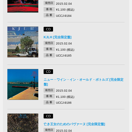
発売日
2015.02.04
価 格
¥1,100 (税込)
品 番
UCCJ-9184
CD
KJLH [完全限定盤]
発売日
2015.02.04
価 格
¥1,100 (税込)
品 番
UCCJ-9185
CD
ニュー・ワイン・イン・オールド・ボトルズ [完全限定
盤]
発売日
2015.02.04
価 格
¥1,100 (税込)
品 番
UCCJ-9186
CD
亡き王女のためのパヴァーヌ [完全限定盤]
発売日
2015.02.04