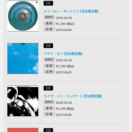
CD
ストールン・モーメンツ [完全限定盤]
発売日
2015.02.04
価 格
¥1,100 (税込)
品 番
UCCJ-9144
CD
フライ・オン [完全限定盤]
発売日
2015.02.04
価 格
¥1,100 (税込)
品 番
UCCJ-9145
CD
ライヴ・イン・コンサート [完全限定盤]
発売日
2015.02.04
価 格
¥1,100 (税込)
品 番
UCCJ-9146
CD