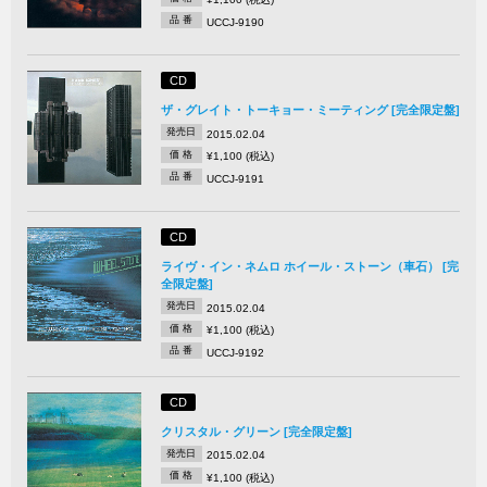
品 番
UCCJ-9190
CD
ザ・グレイト・トーキョー・ミーティング [完全限定盤]
発売日
2015.02.04
価 格
¥1,100 (税込)
品 番
UCCJ-9191
CD
ライヴ・イン・ネムロ ホイール・ストーン（車石） [完
全限定盤]
発売日
2015.02.04
価 格
¥1,100 (税込)
品 番
UCCJ-9192
CD
クリスタル・グリーン [完全限定盤]
発売日
2015.02.04
価 格
¥1,100 (税込)