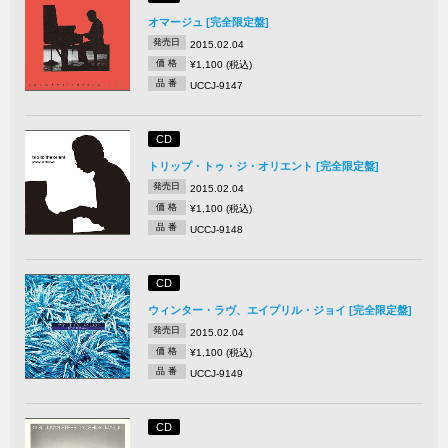
オマージュ [完全限定盤]
発売日
2015.02.04
価 格
¥1,100 (税込)
品 番
UCCJ-9147
CD
トリップ・トゥ・ジ・オリエント [完全限定盤]
発売日
2015.02.04
価 格
¥1,100 (税込)
品 番
UCCJ-9148
CD
ウィンター・ラヴ、エイプリル・ジョイ [完全限定盤]
発売日
2015.02.04
価 格
¥1,100 (税込)
品 番
UCCJ-9149
CD