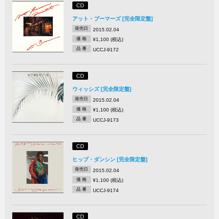
CD
アット・ブーマーズ [完全限定盤]
発売日
2015.02.04
価 格
¥1,100 (税込)
品 番
UCCJ-9172
CD
ウィッシズ [完全限定盤]
発売日
2015.02.04
価 格
¥1,100 (税込)
品 番
UCCJ-9173
CD
ヒップ・ダンシン [完全限定盤]
発売日
2015.02.04
価 格
¥1,100 (税込)
品 番
UCCJ-9174
CD