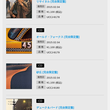
リサイタル [完全限定盤]
発売日
2015.02.04
価 格
¥1,100 (税込)
品 番
UCCJ-9178
CD
オールド・フォークス [完全限定盤]
発売日
2015.02.04
価 格
¥1,100 (税込)
品 番
UCCJ-9179
CD
砂丘 [完全限定盤]
発売日
2015.02.04
価 格
¥1,100 (税込)
品 番
UCCJ-9180
CD
デューク＆バード [完全限定盤]