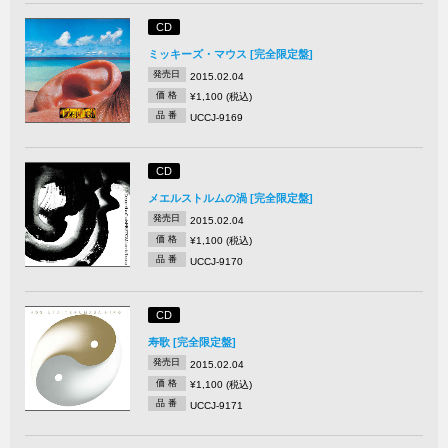
CD
ミッキーズ・マウス [完全限定盤]
発売日
2015.02.04
価 格
¥1,100 (税込)
品 番
UCCJ-9169
CD
メエルストルムの渦 [完全限定盤]
発売日
2015.02.04
価 格
¥1,100 (税込)
品 番
UCCJ-9170
CD
寿歌 [完全限定盤]
発売日
2015.02.04
価 格
¥1,100 (税込)
品 番
UCCJ-9171