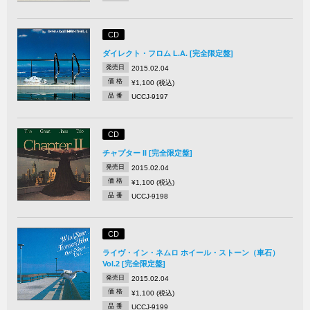
CD
ダイレクト・フロム L.A. [完全限定盤]
発売日
2015.02.04
価 格
¥1,100 (税込)
品 番
UCCJ-9197
CD
チャプター II [完全限定盤]
発売日
2015.02.04
価 格
¥1,100 (税込)
品 番
UCCJ-9198
CD
ライヴ・イン・ネムロ ホイール・ストーン（車石）
Vol.2 [完全限定盤]
発売日
2015.02.04
価 格
¥1,100 (税込)
品 番
UCCJ-9199