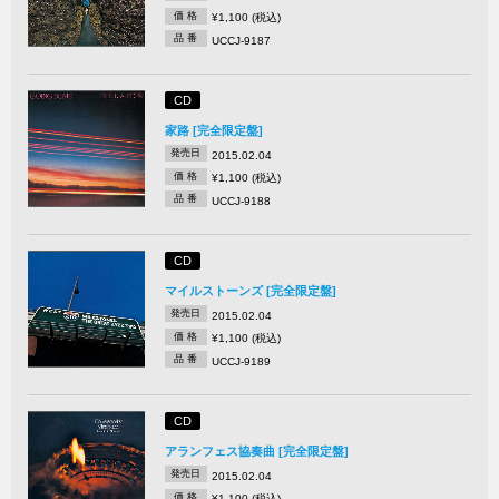
価 格
¥1,100 (税込)
品 番
UCCJ-9187
CD
家路 [完全限定盤]
発売日
2015.02.04
価 格
¥1,100 (税込)
品 番
UCCJ-9188
CD
マイルストーンズ [完全限定盤]
発売日
2015.02.04
価 格
¥1,100 (税込)
品 番
UCCJ-9189
CD
アランフェス協奏曲 [完全限定盤]
発売日
2015.02.04
価 格
¥1,100 (税込)