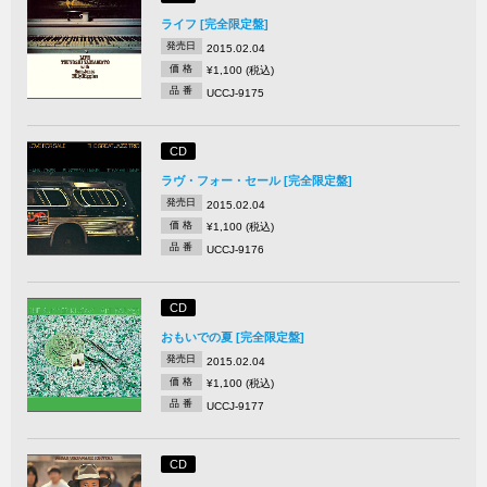
ライフ [完全限定盤]
発売日
2015.02.04
価 格
¥1,100 (税込)
品 番
UCCJ-9175
CD
ラヴ・フォー・セール [完全限定盤]
発売日
2015.02.04
価 格
¥1,100 (税込)
品 番
UCCJ-9176
CD
おもいでの夏 [完全限定盤]
発売日
2015.02.04
価 格
¥1,100 (税込)
品 番
UCCJ-9177
CD