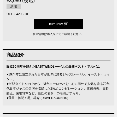
¥3,080 (税込)
品 番
UCCJ-4209/10
BUY NOW
在庫情報は購入先にてご確認ください。
商品紹介
設立50周年を迎えたEAST WINDレーベルの最新ベスト・アルバム
●1974年に設立された日本が世界に誇るジャズレーベル、イースト・ウィ
ンド。
●全72タイトルの中から、近年ヨーロッパを中心に海外で人気を誇る70年
代日本ジャズの名演を収録した2枚組コンピレーション。渡辺貞夫、日野
皓正、菊地雅章など、巨匠の若き日の名演がずらり。
●選曲・解説：尾川雄介 (UNIVERSOUNDS)