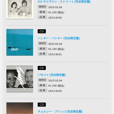
111 サリヴァン・ストリート [完全限定盤]
発売日
2015.02.04
価 格
¥1,100 (税込)
品 番
UCCJ-9150
CD
ハンキー・パンキー [完全限定盤]
発売日
2015.02.04
価 格
¥1,100 (税込)
品 番
UCCJ-9151
CD
パモジャ [完全限定盤]
発売日
2015.02.04
価 格
¥1,100 (税込)
品 番
UCCJ-9152
CD
チェルシー・ブリッジ [完全限定盤]