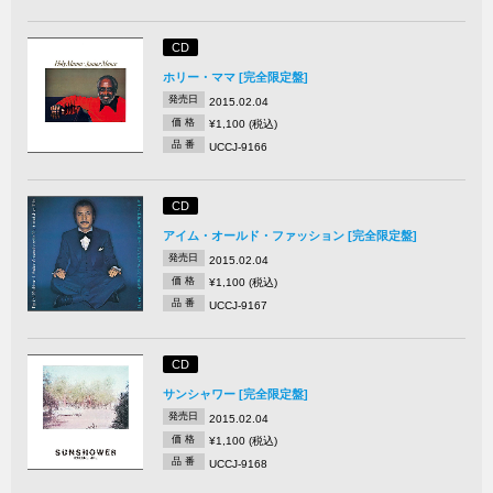
CD
ホリー・ママ [完全限定盤]
発売日
2015.02.04
価 格
¥1,100 (税込)
品 番
UCCJ-9166
CD
アイム・オールド・ファッション [完全限定盤]
発売日
2015.02.04
価 格
¥1,100 (税込)
品 番
UCCJ-9167
CD
サンシャワー [完全限定盤]
発売日
2015.02.04
価 格
¥1,100 (税込)
品 番
UCCJ-9168