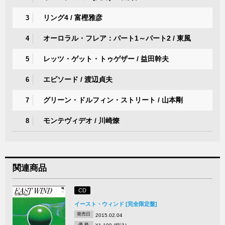
リング4 / 富樫雅彦
3
オーロラル・フレア：パート1～パート2 / 東風
4
レッツ・ゲット・トゥゲザー / 益田幹夫
5
エピソード / 渡辺貞夫
6
グリーン・ドルフィン・ストリート / 山本剛
7
モンテヴィデオ / 川崎燎
8
関連商品
CD
イースト・ウィンド [完全限定盤]
発売日
2015.02.04
価 格