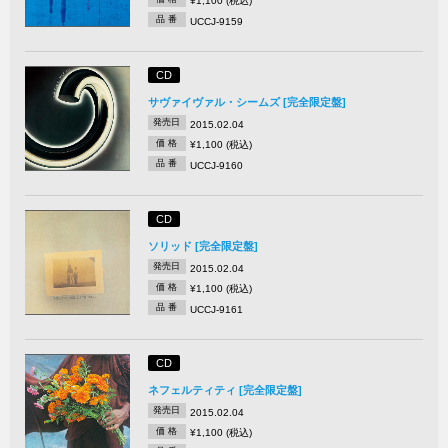
¥1,100 (税込)
品 番
UCCJ-9159
CD
サヴァイヴァル・シームズ [完全限定盤]
発売日
2015.02.04
価 格
¥1,100 (税込)
品 番
UCCJ-9160
CD
ソリッド [完全限定盤]
発売日
2015.02.04
価 格
¥1,100 (税込)
品 番
UCCJ-9161
CD
ネフェルティティ [完全限定盤]
発売日
2015.02.04
価 格
¥1,100 (税込)