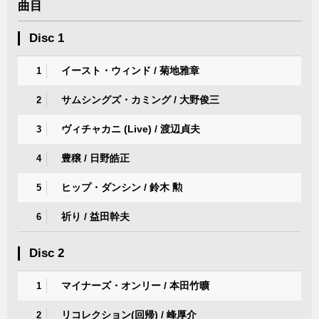
曲目
Disc 1
イースト・ウィンド / 菊地雅章
1
サムシングズ・カミング / 大野俊三
2
ヴィチャカニ (Live) / 渡辺貞夫
3
豊穣 / 日野皓正
4
ヒップ・ダンシン / 鈴木 勲
5
祈り / 益田幹夫
6
Disc 2
マイナーズ・オンリー / 本田竹曠
1
リコレクション(回帰) / 峰厚介
2