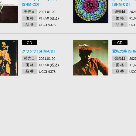
[SHM-CD]
[SHM-CD]
発売日
発売日
2021.01.20
2021
価 格
価 格
¥1,650 (税込)
¥1,
品 番
品 番
UCCI-9375
UCC
CD
CD
クワンザ [SHM-CD]
変転の時 [SHM
発売日
発売日
2021.01.20
2021
価 格
価 格
¥1,650 (税込)
¥1,
品 番
品 番
UCCI-9378
UCC