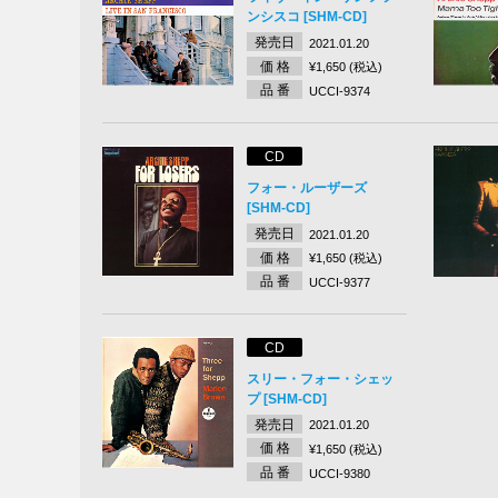
ンシスコ [SHM-CD]
発売日
2021.01.20
価 格
¥1,650 (税込)
品 番
UCCI-9374
CD
フォー・ルーザーズ
[SHM-CD]
発売日
2021.01.20
価 格
¥1,650 (税込)
品 番
UCCI-9377
CD
スリー・フォー・シェッ
プ [SHM-CD]
発売日
2021.01.20
価 格
¥1,650 (税込)
品 番
UCCI-9380