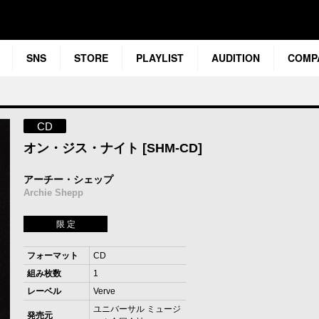
SNS
STORE
PLAYLIST
AUDITION
COMP
CD
オン・ジス・ナイト [SHM-CD]
アーチー・シェップ
Archie Shepp
限 定
フォーマット
CD
組み枚数
1
レーベル
Verve
ユニバーサル ミュージ
発売元