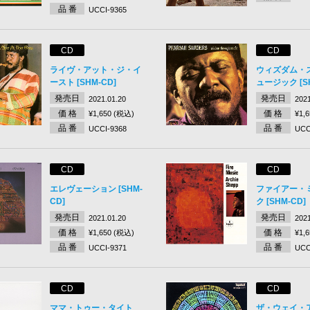
品 番
UCCI-9365
CD
CD
ライヴ・アット・ジ・イ
ウィズダム・
ースト [SHM-CD]
ュージック [SH
発売日
発売日
2021.01.20
2021
価 格
価 格
¥1,650 (税込)
¥1,
品 番
品 番
UCCI-9368
UCC
CD
CD
エレヴェーション [SHM-
ファイアー・
CD]
ク [SHM-CD]
発売日
発売日
2021.01.20
2021
価 格
価 格
¥1,650 (税込)
¥1,
品 番
品 番
UCCI-9371
UCC
CD
CD
ママ・トゥー・タイト
ザ・ウェイ・