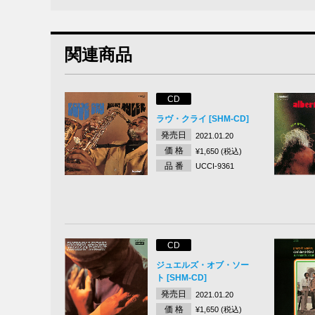
関連商品
CD
ラヴ・クライ [SHM-CD]
発売日
2021.01.20
価 格
¥1,650 (税込)
品 番
UCCI-9361
CD
ジュエルズ・オブ・ソー
ト [SHM-CD]
発売日
2021.01.20
価 格
¥1,650 (税込)