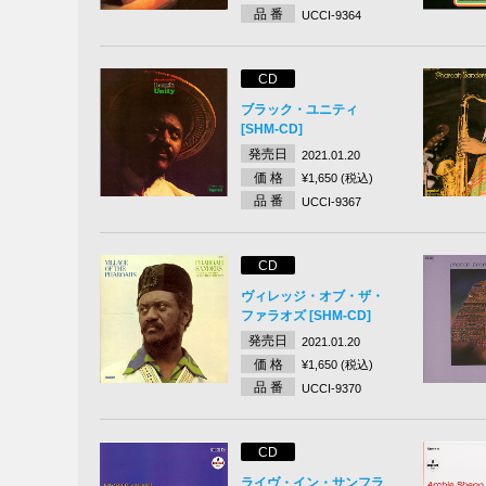
品 番
UCCI-9364
CD
ブラック・ユニティ
[SHM-CD]
発売日
2021.01.20
価 格
¥1,650 (税込)
品 番
UCCI-9367
CD
ヴィレッジ・オブ・ザ・
ファラオズ [SHM-CD]
発売日
2021.01.20
価 格
¥1,650 (税込)
品 番
UCCI-9370
CD
ライヴ・イン・サンフラ