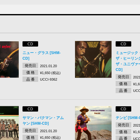
CD
CD
ニュー・グラス [SHM-
ミュージック
CD]
ザ・ヒーリン
ザ・ユニヴァース
発売日
2021.01.20
CD]
価 格
¥1,650 (税込)
発売日
2021
品 番
UCCI-9362
価 格
¥1,
品 番
UCC
CD
CD
サマン・バクマン・アム
テンビ [SHM-
ヤン [SHM-CD]
発売日
2021
発売日
2021.01.20
価 格
¥1,
価 格
¥1,650 (税込)
品 番
UCC