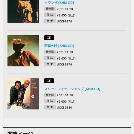
クワンザ [SHM-CD]
発売日
2021.01.20
価 格
¥1,650 (税込)
品 番
UCCI-9378
CD
変転の時 [SHM-CD]
発売日
2021.01.20
価 格
¥1,650 (税込)
品 番
UCCI-9379
CD
スリー・フォー・シェップ [SHM-CD]
発売日
2021.01.20
価 格
¥1,650 (税込)
品 番
UCCI-9380