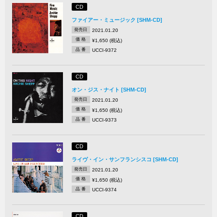
CD
ファイアー・ミュージック [SHM-CD]
発売日
2021.01.20
価 格
¥1,650 (税込)
品 番
UCCI-9372
CD
オン・ジス・ナイト [SHM-CD]
発売日
2021.01.20
価 格
¥1,650 (税込)
品 番
UCCI-9373
CD
ライヴ・イン・サンフランシスコ [SHM-CD]
発売日
2021.01.20
価 格
¥1,650 (税込)
品 番
UCCI-9374
CD