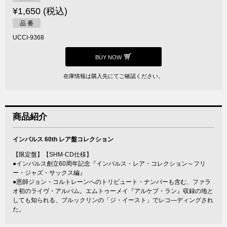
¥1,650 (税込)
品 番
UCCI-9368
BUY NOW
在庫情報は購入先にてご確認ください。
商品紹介
インパルス 60th レア盤コレクション
【限定盤】【SHM-CD仕様】
●インパルス創立60周年記念『インパルス・レア・コレクション～フリ
ー・ジャズ・サックス編』
●恩師ジョン・コルトレーンへのトリビュート・ナンバーも含む、ファラ
オ初のライヴ・アルバム。エムトゥーメイ『アルケブ・ラン』収録の地と
しても知られる、ブルックリンの「ジ・イースト」でレコ―ディングされ
た。