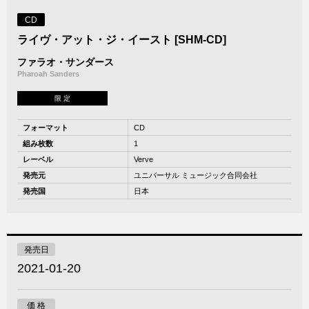
CD
ライヴ・アット・ジ・イースト [SHM-CD]
ファラオ・サンダース
Pharoah Sanders
限 定
フォーマット
CD
組み枚数
1
レーベル
Verve
発売元
ユニバーサル ミュージック合同会社
発売国
日本
発売日
2021-01-20
価 格