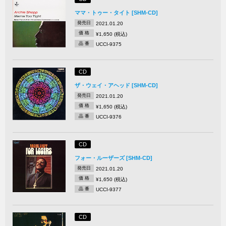
ママ・トゥー・タイト [SHM-CD]
発売日
2021.01.20
価 格
¥1,650 (税込)
品 番
UCCI-9375
CD
ザ・ウェイ・アヘッド [SHM-CD]
発売日
2021.01.20
価 格
¥1,650 (税込)
品 番
UCCI-9376
CD
フォー・ルーザーズ [SHM-CD]
発売日
2021.01.20
価 格
¥1,650 (税込)
品 番
UCCI-9377
CD