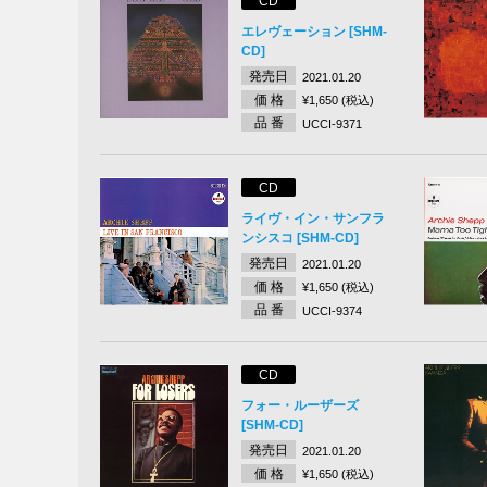
CD
エレヴェーション [SHM-
CD]
発売日
2021.01.20
価 格
¥1,650 (税込)
品 番
UCCI-9371
CD
ライヴ・イン・サンフラ
ンシスコ [SHM-CD]
発売日
2021.01.20
価 格
¥1,650 (税込)
品 番
UCCI-9374
CD
フォー・ルーザーズ
[SHM-CD]
発売日
2021.01.20
価 格
¥1,650 (税込)