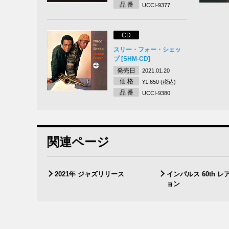
品 番
UCCI-9377
CD
スリー・フォー・シェッ
プ [SHM-CD]
発売日
2021.01.20
価 格
¥1,650 (税込)
品 番
UCCI-9380
関連ページ
2021年 ジャズリリース
インパルス 60th 
ョン