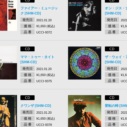
CD
CD
ファイアー・ミュージッ
オン・ジス・
ク [SHM-CD]
[SHM-CD]
発売日
発売日
2021.01.20
2021
価 格
価 格
¥1,650 (税込)
¥1,
品 番
品 番
UCCI-9372
UCC
CD
CD
ママ・トゥー・タイト
ザ・ウェイ・
[SHM-CD]
[SHM-CD]
発売日
発売日
2021.01.20
2021
価 格
価 格
¥1,650 (税込)
¥1,
品 番
品 番
UCCI-9375
UCC
CD
CD
クワンザ [SHM-CD]
変転の時 [SHM
発売日
発売日
2021.01.20
2021
価 格
価 格
¥1,650 (税込)
¥1,
品 番
品 番
UCCI-9378
UCC