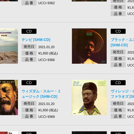
発売日
2021
品 番
UCCI-9362
価 格
¥1,
品 番
UCC
CD
CD
テンビ [SHM-CD]
ブラック・ユ
[SHM-CD]
発売日
2021.01.20
発売日
2021
価 格
¥1,650 (税込)
価 格
¥1,
品 番
UCCI-9366
品 番
UCC
CD
CD
ウィズダム・スルー・ミ
ヴィレッジ・
ュージック [SHM-CD]
ファラオズ [SH
発売日
発売日
2021.01.20
2021
価 格
価 格
¥1,650 (税込)
¥1,
品 番
品 番
UCCI-9369
UCC