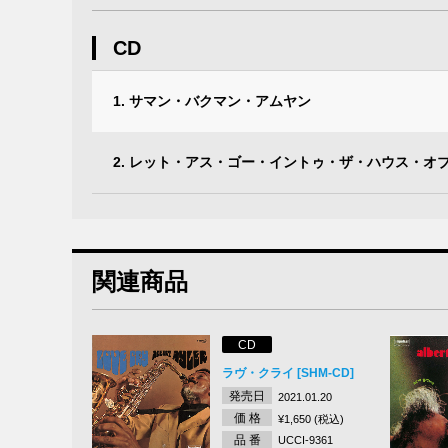
CD
1. サマン・バクマン・アムヤン
2. レット・アス・ゴー・イントゥ・ザ・ハウス・オ
関連商品
CD
ラヴ・クライ [SHM-CD]
発売日
2021.01.20
価 格
¥1,650 (税込)
品 番
UCCI-9361