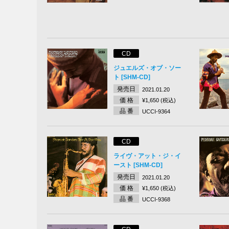
CD
ジュエルズ・オブ・ソー
ト [SHM-CD]
発売日
2021.01.20
価 格
¥1,650 (税込)
品 番
UCCI-9364
CD
ライヴ・アット・ジ・イ
ースト [SHM-CD]
発売日
2021.01.20
価 格
¥1,650 (税込)
品 番
UCCI-9368