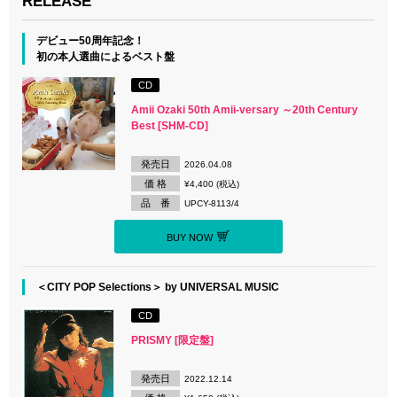
RELEASE
デビュー50周年記念！
初の本人選曲によるベスト盤
CD
Amii Ozaki 50th Amii-versary ～20th Century
Best [SHM-CD]
発売日
2026.04.08
価 格
¥4,400 (税込)
品 番
UPCY-8113/4
BUY NOW
＜CITY POP Selections＞ by UNIVERSAL MUSIC
CD
PRISMY [限定盤]
発売日
2022.12.14