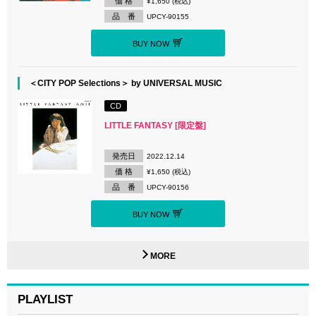
価 格
¥1,650 (税込)
品 番
UPCY-90155
BUY NOW
＜CITY POP Selections＞ by UNIVERSAL MUSIC
CD
LITTLE FANTASY [限定盤]
発売日
2022.12.14
価 格
¥1,650 (税込)
品 番
UPCY-90156
BUY NOW
MORE
PLAYLIST