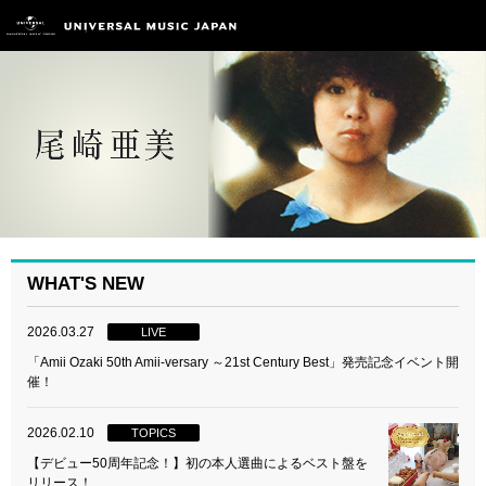
WHAT'S NEW
2026.03.27
LIVE
「Amii Ozaki 50th Amii-versary ～21st Century Best」発売記念イベント開
催！
2026.02.10
TOPICS
【デビュー50周年記念！】初の本人選曲によるベスト盤を
リリース！