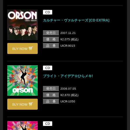
CD
カルチャー・ヴァルチャーズ [CD EXTRA]
発売日
2007.11.21
価 格
¥2,075 (税込)
品 番
UICR-9015
BUY NOW
CD
ブライト・アイデア☆ひらメキ!
発売日
2006.07.05
価 格
¥2,670 (税込)
品 番
UICR-1050
BUY NOW
CD