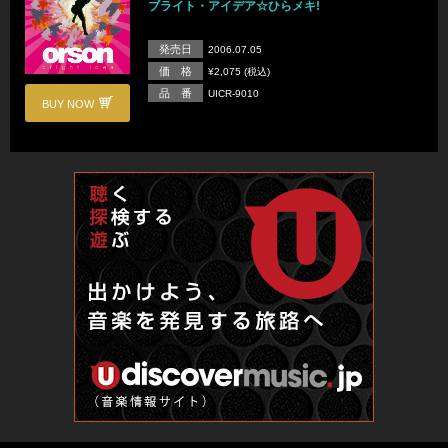
ブライト・アイデア☆ひらメキ!
発売日
2006.07.05
価 格
¥2,075 (税込)
品 番
UICR-9010
BUY NOW