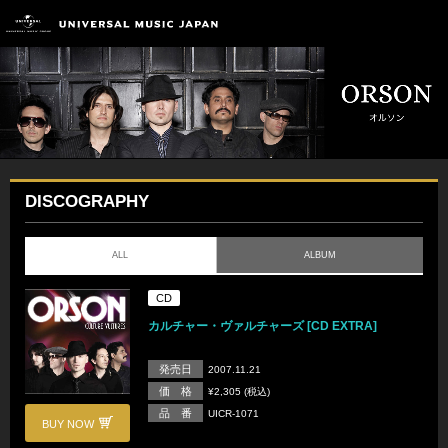
DISCOGRAPHY
ALL
ALBUM
CD
カルチャー・ヴァルチャーズ [CD EXTRA]
発売日
2007.11.21
価 格
¥2,305 (税込)
品 番
UICR-1071
BUY NOW