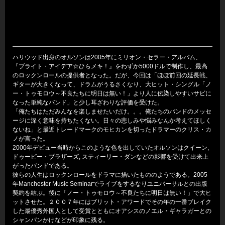
ハリウッド出身のオルソンは2005年にミリオン・セラー・アルバム、
『ブライト・アイデア☆ひらメキ！』をわずか5000ドルで制作し、最高
のロックンロールの提供者となった。だが、今回は「ほぼ前回の延長戦、
ギターが大きくなって、ドラムがうるさくなり、大ヒット・シングル「ノ
ー・トゥモロウ～不良たちに明日は無い！」より人に伝染しやすいサビに
なった単純なバンド」と少し耳ざわりな評価を受けた。
「俺たちはただみんなを楽しませたいだけ。。。俺たちのバンドのメッセ
ージに深く意味を持ちたくない。日々の悲しみや悩みなんか考えてほしく
ないね」と最近トレードマークのモヒカンを切ったドラマーのクリス・カ
ノが言った。
2000年デビュー当時からこのような色を出していたオルソンはクイーン,
ドゥービー・ブラザーズ, スティーリー・ダンなどの影響を受けて出来上
がったバンドである。
彼らの人生はロックンロールをドラマに描いたもののようである。2005
年Manchester Music Seminarでライブをするなりユニバーサルとの出版
契約を結ぶ。後に「ノー・トゥモロウ～不良たちに明日は無い！」で大ヒ
ットさせた。２００７年にはブリット・アワードでその年の一番ブレイク
した最優秀外国人として受賞とともにオアシスのノエル・ギャラガーとの
シャンパンかけなどが印象に残る。