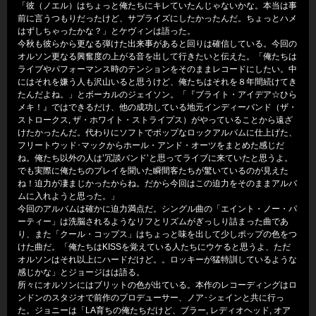
「彼（ノエル）はちょっと俺たちにキレていたんじゃないかな。本当は事
前に言うつもりだったけど、サプライズにしたかったんだ。ちょっとハメ
はずしちゃったかな？」とケヴィンは語った。
今秋も彼らから更なる弾けた出来事があると回りは確信している。今回の
オルソン更なる興奮度の上がる音を出して行きたいと伝えた。「俺たちは
ライブやパフォーマンス時のテンションをそのままレコードにしたい。中
にはそれを嫌う人も沢山いると思うけど、俺たちはそれを８年間続けてき
たんだよね。」とボーカルのジェイソン。「『ブライト・アイデア☆ひら
メキ！』ではできるだけ、他の成功している地元インディーバンド（ザ・
ストロークス, ザ・ホワイト・ストライプス）がやっていることから遠ざ
けたかったんだ。代わりにソフトでポップなロックアルバムに仕上げた、
フリートウッド･マックからホール・アンド・オーツをまとめた感じだ
ね。俺たち以外の人は’冗談バンド’と思ってライブに来ていたと思うよ。
でも実際に俺たちのプレイを聞いた瞬間客たちが驚いているのが見えた
ね！迫力が凄まじかったからね。だから今回はこの迫力をそのままアルバ
ムに入れようと思った。」
今回のアルバムは確かに迫力満点だ。シングル曲の「エイント・ノー・パ
ーティー」は洗脳されるようなリフとリズムがぎっしり詰まった曲であ
り、また「クール・コップス」はちょっと味を出して少しポップの色をつ
けた曲だ。「俺たちはKISSを覚えている人たちにウケると思うよ、ただ
オルソンはそれ以上にハードだけど。。ロッキーが猛特訓しているような
感じかな」とジョージはは語る。
所々にオルソンにはブリットの色が出ている。本作のレコーディングはロ
ンドンのスタジオで前作のプロデューサー、ノア･シェインと共に行っ
た。ジョニーは「LA育ちの俺たちだけど、ブラー, レディオヘッド, オア