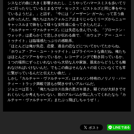
シスなどの曲に大きく影響されたし、こうやってハマースミスを歩いてリ
ハに行ったりしているとまるでザ・セックス・ピストルズと同じ事をやっ
ているようだよ。」と話す。「中には「ノーザーン･ガール」って言う曲
も作ったんだ。俺たちはカルフォルニア止まりじゃなくリーズからニュー
キャッスルまで旅をして様々な女性達に会ってきたんだよ。」
『カルチャー・ヴァルチャーズ』には失恋も含んでいる。「ブロークン・
ウォッチ」は柔らかくて悲しさが伝わる曲で、「ホウェア・アー・ユー・
トゥナイト」は臨場感たっぷりの感動系。
「ほとんどは俺が失恋、恋愛、過去の恋などについてかいてたからね。
「ホウェア・アー・ユー・トゥナイト」はプライベートな曲だね。俺たち
はほとんどツアーをやっているか、レコーディングで動き回っているか、
１つの場所にずっといれないから大切な人や家族、親友からどうしても離
れなければいけないんだ。でもこの曲はそんな人々の近くにいなくても常
に繋がっているんだと伝えたい曲だ。」
しかし『カルチャー・ヴァルチャーズ』はオルソン特有のノリノリ・パー
ティー・トラック満載で誰もが聞きやすいアルバムだ。
ジョニーは言う、「俺たちはロス出身の悪ガキ達さ。騒ぐのが大好きでそ
れくらいしか考えちゃいない。前のアルバムが気に入ってくれたなら『カ
ルチャー・ヴァルチャーズ』またぶっ飛ばしちゃうぜ！」