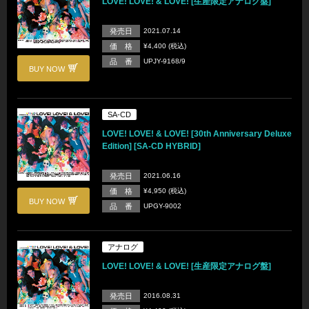
LOVE! LOVE! & LOVE! [生産限定アナログ盤]
発売日
2021.07.14
価 格
¥4,400 (税込)
品 番
UPJY-9168/9
BUY NOW
SA-CD
LOVE! LOVE! & LOVE! [30th Anniversary Deluxe
Edition] [SA-CD HYBRID]
発売日
2021.06.16
価 格
¥4,950 (税込)
BUY NOW
品 番
UPGY-9002
アナログ
LOVE! LOVE! & LOVE! [生産限定アナログ盤]
発売日
2016.08.31