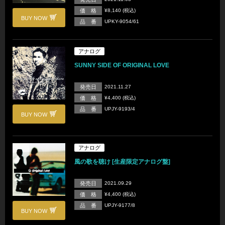
価 格
¥8,140 (税込)
BUY NOW
品 番
UPKY-9054/61
アナログ
SUNNY SIDE OF ORIGINAL LOVE
発売日
2021.11.27
価 格
¥4,400 (税込)
品 番
UPJY-9193/4
BUY NOW
アナログ
風の歌を聴け [生産限定アナログ盤]
発売日
2021.09.29
価 格
¥4,400 (税込)
品 番
UPJY-9177/8
BUY NOW