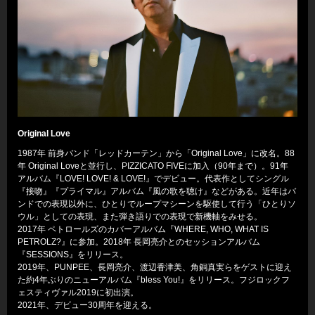
Original Love
1987年 前身バンド「レッドカーテン」から「Original Love」に改名。88
年 Original Loveと並行し、PIZZICATO FIVEに加入（90年まで）。91年
アルバム『LOVE! LOVE! & LOVE!』でデビュー。代表作としてシングル
『接吻』『プライマル』アルバム『風の歌を聴け』などがある。近年はバ
ンドでの表現以外に、ひとりでループマシーンを駆使して行う「ひとりソ
ウル」としての表現、また弾き語りでの表現で新機軸をみせる。
2017年 ペトロールズのカバーアルバム『WHERE, WHO, WHAT IS
PETROLZ?』に参加。2018年 長岡亮介とのセッションアルバム
『SESSIONS』をリリース。
2019年、PUNPEE、長岡亮介、渡辺香津美、角銅真実らをゲストに迎え
た約4年ぶりのニューアルバム『bless You!』をリリース。フジロックフ
ェスティヴァル2019に初出演。
2021年、デビュー30周年を迎える。