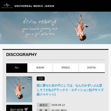
DISCOGRAPHY
ALL
ALBUM
SINGLE
DIGITAL
CD
恋に落ちた女の子にしては、なんだかずいぶん悲
しそうだね [デラックス・エディション][LPサイズ
紙ジャケット]
発売日
2026.06.12
BUY NOW
価 格
¥6,050 (税込)