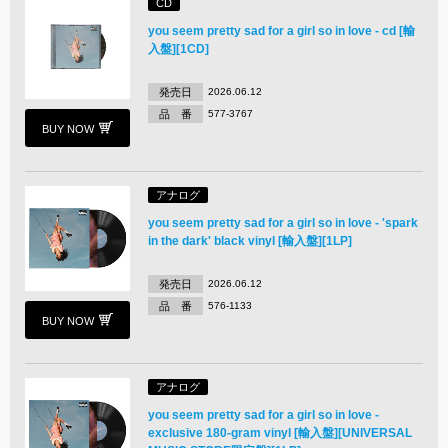
CD
you seem pretty sad for a girl so in love - cd [輸
入盤][1CD]
発売日
2026.06.12
品 番
577-3767
BUY NOW
アナログ
you seem pretty sad for a girl so in love - 'spark
in the dark' black vinyl [輸入盤][1LP]
発売日
2026.06.12
品 番
576-1133
BUY NOW
アナログ
you seem pretty sad for a girl so in love -
exclusive 180-gram vinyl [輸入盤][UNIVERSAL