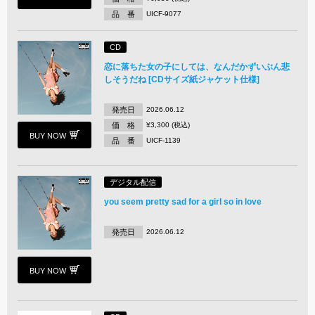
品 番
UICF-9077
CD
恋に落ちた女の子にしては、なんだかずいぶん悲
しそうだね [CDサイズ紙ジャケット仕様]
発売日
2026.06.12
価 格
¥3,300 (税込)
BUY NOW
品 番
UICF-1139
デジタル配信
you seem pretty sad for a girl so in love
発売日
2026.06.12
BUY NOW