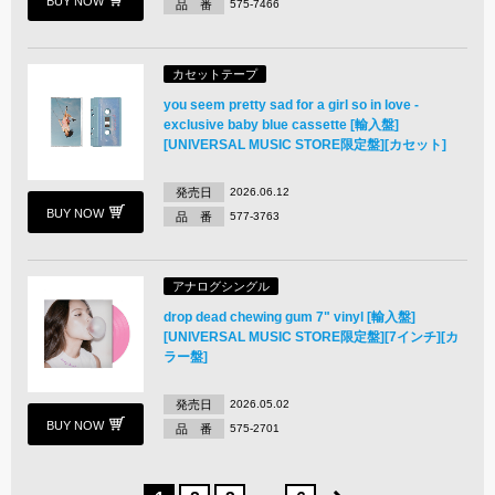
BUY NOW
品 番
575-7466
カセットテープ
you seem pretty sad for a girl so in love -
exclusive baby blue cassette [輸入盤]
[UNIVERSAL MUSIC STORE限定盤][カセット]
発売日
2026.06.12
BUY NOW
品 番
577-3763
アナログシングル
drop dead chewing gum 7" vinyl [輸入盤]
[UNIVERSAL MUSIC STORE限定盤][7インチ][カ
ラー盤]
発売日
2026.05.02
BUY NOW
品 番
575-2701