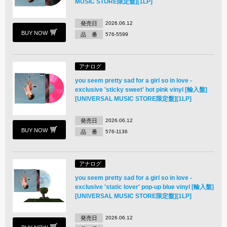
MUSIC STORE限定盤][1LP]
発売日
2026.06.12
BUY NOW
品 番
576-5599
アナログ
you seem pretty sad for a girl so in love -
exclusive 'sticky sweet' hot pink vinyl [輸入盤]
[UNIVERSAL MUSIC STORE限定盤][1LP]
発売日
2026.06.12
BUY NOW
品 番
576-1136
アナログ
you seem pretty sad for a girl so in love -
exclusive 'static lover' pop-up blue vinyl [輸入盤]
[UNIVERSAL MUSIC STORE限定盤][1LP]
発売日
2026.06.12