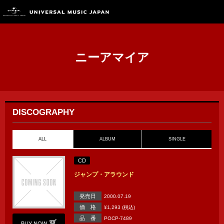
ニーアマイア
DISCOGRAPHY
ALL
ALBUM
SINGLE
CD
ジャンプ・アラウンド
発売日
2000.07.19
価 格
¥1,293 (税込)
品 番
POCP-7489
BUY NOW