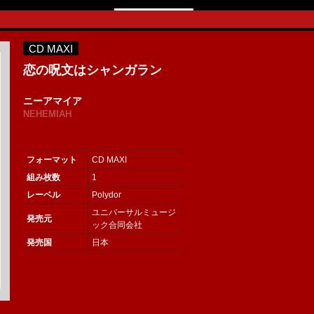
CD MAXI
恋の呪文はシャンガラン
ニーアマイア
NEHEMIAH
フォーマット
CD MAXI
組み枚数
1
レーベル
Polydor
ユニバーサルミュージ
発売元
ック合同会社
発売国
日本