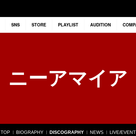
SNS
STORE
PLAYLIST
AUDITION
COMP
ニーアマイア
TOP
BIOGRAPHY
DISCOGRAPHY
NEWS
LIVE/EVENT