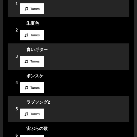
1
朱夏色
2
青いギター
3
ポンスケ
4
ラブソング2
5
宙ぶらの歌
6