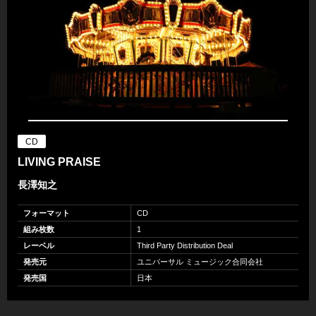
CD
LIVING PRAISE
長澤知之
フォーマット
CD
組み枚数
1
レーベル
Third Party Distribution Deal
発売元
ユニバーサル ミュージック合同会社
発売国
日本