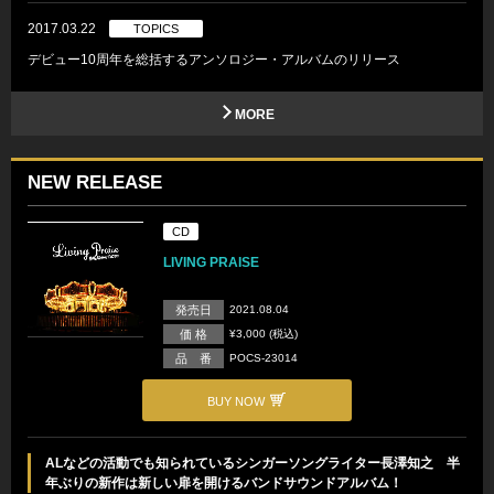
2017.03.22
TOPICS
デビュー10周年を総括するアンソロジー・アルバムのリリース
MORE
NEW RELEASE
CD
LIVING PRAISE
発売日
2021.08.04
価 格
¥3,000 (税込)
品 番
POCS-23014
BUY NOW
ALなどの活動でも知られているシンガーソングライター長澤知之 半
年ぶりの新作は新しい扉を開けるバンドサウンドアルバム！