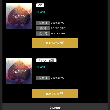
CD
SLASH
発売日
2019.10.02
価 格
¥2,530 (税込)
品 番
POCS-1830
BUY NOW
デジタル配信
SLASH
発売日
2019.10.02
BUY NOW
MORE