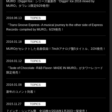
MURO〈Diggin’Ice〉シリーズ最新作『Diggin’ Ice 2016 mixed by
MURO』タワレコ限定6/29発売!
2016.06.13
TOPICS
『Trans Groove Express -A musical journey to the other side of Express
Records- compiled by MURO』6/29発売！
2016.01.18
TOPICS
MUROがセレクトした名曲収録！7inchアナログ盤5タイトル、2/24発売！
2016.01.12
TOPICS
『Taste of Chocolate -R&B Flavor- MADE IN MURO』がタワーレコード
限定発売！
2016.01.08
TOPICS
新年のコメント到着！
2015.11.27
TOPICS
７インチ・シングル盤、全10枚が2016年1月20日一挙発売！