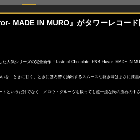
B Flavor- MADE IN MURO』がタワーレコー
の完全新作『Taste of Chocolate -R&B Flavor- MADE IN M
の味わいを、ときに甘く、ときにほろ苦く抽出するスムースな聴き味はまさに漆
ートというだけでなく、メロウ・グルーヴを扱っても超一流な氏の流石の手