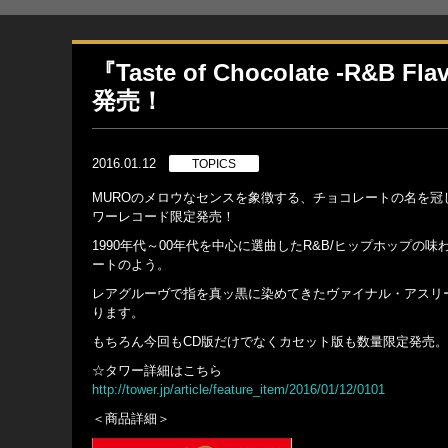
『Taste of Chocolate -R&
発売！
2016.01.12
TOPICS
MUROのメロウなセンスを象徴する、チョコレートの名を冠した人気シリーズ
ワーレコード限定発売！
1990年代～00年代を中心に選曲したR&B/ヒップホップ
ートのよう。
レアグルーヴで指を真ッ黒に染めてきたヴァイナル・アスリ
ります。
もちろん今回もCD版だけでなくカセット版も数量限定発売。
☆タワー詳細はこちら
http://tower.jp/article/feature_item/2016/01/12/0101
＜商品詳細＞