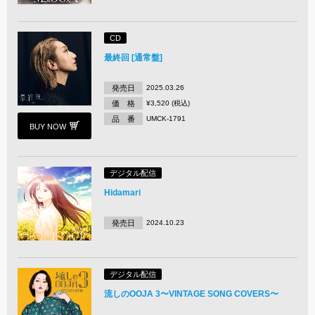
CD
最終回 [通常盤]
発売日
2025.03.26
価 格
¥3,520 (税込)
品 番
UMCK-1791
BUY NOW
デジタル配信
Hidamari
発売日
2024.10.23
デジタル配信
流しのOOJA 3〜VINTAGE SONG COVERS〜