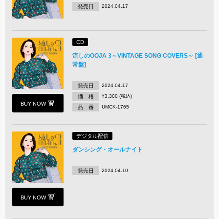
発売日
2024.04.17
CD
流しのOOJA 3～VINTAGE SONG COVERS～ [通
常盤]
発売日
2024.04.17
価 格
¥3,300 (税込)
BUY NOW
品 番
UMCK-1765
デジタル配信
ダンシング・オールナイト
発売日
2024.04.10
BUY NOW