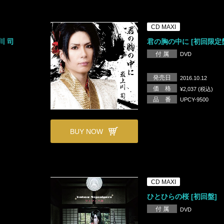
CD MAXI
川 司
君の胸の中に [初回限定
付 属
DVD
発売日
2016.10.12
価 格
¥2,037 (税込)
品 番
UPCY-9500
BUY NOW
CD MAXI
ひとひらの桜 [初回盤]
付 属
DVD