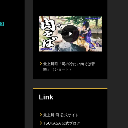
盤]
最上川司「司の冷たい肉そば音
頭」（ショート）
Link
最上川 司 公式サイト
TSUKASA 公式ブログ