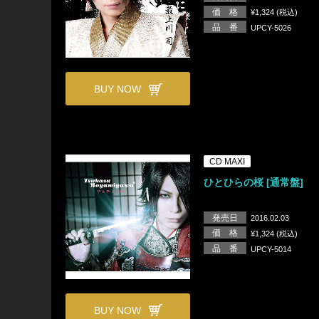
価 格
¥1,324 (税込)
品 番
UPCY-5026
BUY NOW
CD MAXI
ひとひらの桜 [通常盤]
発売日
2016.02.03
価 格
¥1,324 (税込)
品 番
UPCY-5014
BUY NOW