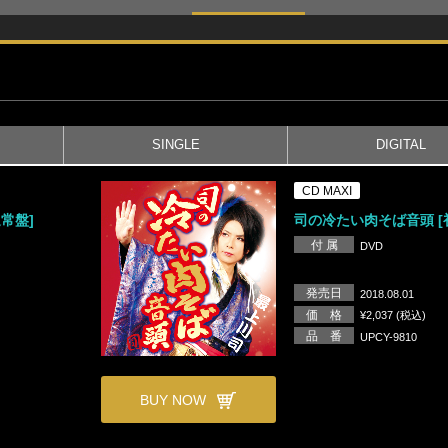
SINGLE
DIGITAL
CD MAXI
常盤]
司の冷たい肉そば音頭 [
付 属
DVD
発売日
2018.08.01
価 格
¥2,037 (税込)
品 番
UPCY-9810
BUY NOW