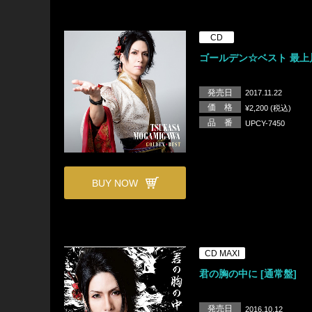
CD
ゴールデン☆ベスト 最上
発売日
2017.11.22
価 格
¥2,200 (税込)
品 番
UPCY-7450
BUY NOW
CD MAXI
君の胸の中に [通常盤]
発売日
2016.10.12