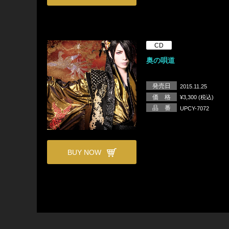
CD
奥の唄道
発売日
2015.11.25
価 格
¥3,300 (税込)
品 番
UPCY-7072
BUY NOW