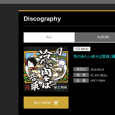
Discography
ALL
ALBUM
CD MAXI
司の冷たい肉そば音頭 [通
発売日
2018.08.01
価 格
¥1,324 (税込)
品 番
UPCY-5064
BUY NOW