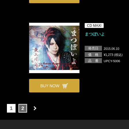
CD MAXI
まつぽいよ
発売日
2015.06.10
価 格
¥1,273 (税込)
品 番
UPCY-5006
BUY NOW
1
2