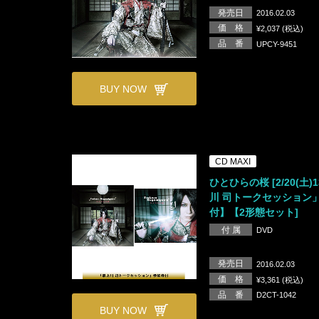
発売日
2016.02.03
価 格
¥2,037 (税込)
品 番
UPCY-9451
BUY NOW
CD MAXI
ひとひらの桜 [2/20(土)
川 司トークセッション
付】【2形態セット]
付 属
DVD
発売日
2016.02.03
価 格
¥3,361 (税込)
品 番
D2CT-1042
BUY NOW