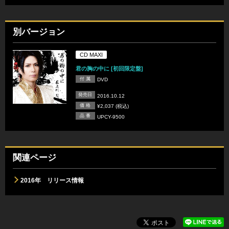
別バージョン
CD MAXI
君の胸の中に [初回限定盤]
付 属
DVD
発売日
2016.10.12
価 格
¥2,037 (税込)
品 番
UPCY-9500
関連ページ
2016年 リリース情報