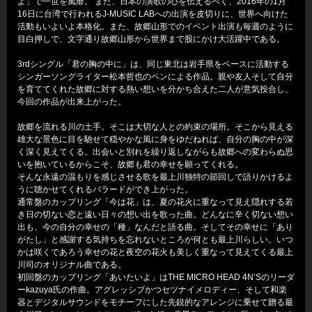
よ」で一世を風靡。 また、日本の演歌の心を伝えるべく、2016年の1月
16日に台湾で行われるJ-MUSIC LABへの出演を皮切りに、世界へ向けた
活動もいよいよ本格化。また、故郷山形でのイベント出演も毎週のように
目白押しで、文字通り故郷山形から世界まで股にかけ大活躍中である。
3rdシングル「君の胸の中に」は、同じ東北は岩手県をベースに活動する
シンガーソングライター松本哲也のペンによる作品。親や友人そして自分
を育ててくれた故郷に対する熱い想いを分かち合えた二人が意気投合し、
今回の作品が出来上がった。
故郷を流れる川の土手。そこは大切な人との約束の場所。そこから見える
雄大な景色に目を馳せて穏やかな風に身をゆだねれば、自分の胸の中が深
く深く見えてくる。出会いと別れを繰り返しながらも故郷への変わらぬ思
いを抱いているからこそ、故郷も君の幸せを願ってくれる。
そんな永遠の温もりを感じさせる歌を最上川独特の節回しで語りかけるよ
うに聴かせてくれるバラードができ上がった。
通常盤のカップリング「今は花」は、夏の花火に重なって見え隠れする若
き日の切ない恋と遠い日々の想い出を歌った曲。どんなに辛く切ない想い
出も、今の自分の幸せの「種」なんだと語る曲。そしてその幸せに「あり
がたし」と感謝する気持ちを忘れないところが何とも最上川らしい。いつ
かは咲くであろう幸せの花と夜空の花火も美しく重なって見えてくる最上
川司のオリジナル曲である。
初回盤のカップリング「あいたいよ」はTHE MICRO HEAD 4N’Sのリーダ
ーkazuya氏の作曲。アグレッシブかつセツナイメロディー、そして和楽
器とデジタルサウンドをモチーフにした先鋭的なアレンジに乗せて贈る最