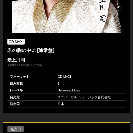
CD MAXI
君の胸の中に [通常盤]
最上川 司
Tsukasa Mogamigawa
フォーマット
CD MAXI
組み枚数
1
レーベル
Universal Music
発売元
ユニバーサル ミュージック合同会社
発売国
日本
発売日