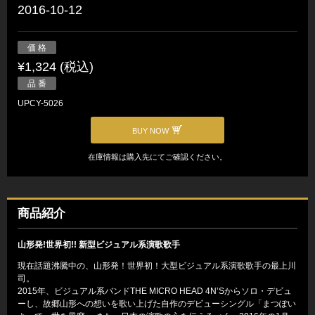
2016-10-12
価 格
¥1,324 (税込)
品 番
UPCY-5026
BUY NOW
在庫情報は購入先にてご確認ください。
商品紹介
山形発!世界初!! 新型ビジュアル系演歌歌手
現在話題沸騰中の、山形発！世界初！大型ビジュアル系演歌歌手の最上川
司。
2015年、ビジュアル系バンドTHE MICRO HEAD 4N’Sからソロ・デビュ
ーし、故郷山形への想いを歌い上げた自作のデビューシングル「まつぽい