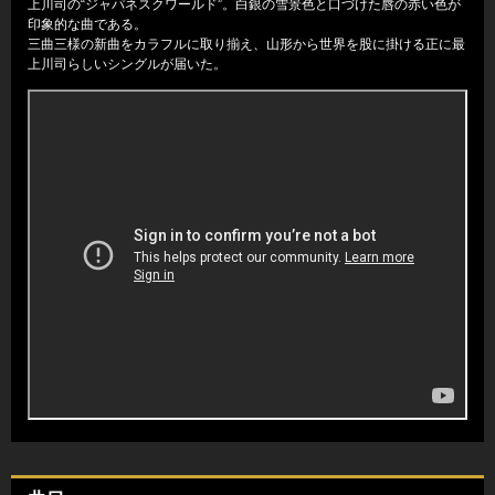
上川司の“ジャパネスクワールド”。白銀の雪景色と口づけた唇の赤い色が
印象的な曲である。
三曲三様の新曲をカラフルに取り揃え、山形から世界を股に掛ける正に最
上川司らしいシングルが届いた。