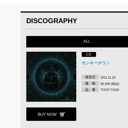
DISCOGRAPHY
ALL
CD
モンキータウン
発売日
2011.11.23
価 格
¥2,409 (税込)
品 番
TOCP-71204
BUY NOW