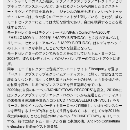
ン・シャーリーの２人が結成。テクノ／ダブステップ／エレクトロ／ヒッ
プホップ／ダンスホールなど、あらゆるジャンルを網羅したミクスチャ
ー・サウンドで注目を集める。「ジャンルの垣根を壊す」といったキャッ
チ・フレーズは、今や多くのアーティストが主張していることだが、彼ら
モードセレクターにとっては大切な個性であり、自由を獲得することを意
味するのだ。
モードセレクターはテクノ・レーベル”BPitch Control”から2005年
『HELLO MOM!』、2007年『HAPPY BIRTHDAY』と２枚のアルバムを
リリース。セカンド・アルバム『HAPPY BIRTHDAY』はレディオヘッド
のトム・ヨークが参加したことで大きな話題となった。
モードセレクターのファンであることを公言していたトム・ヨークは、
2008年、彼らをレディオヘッドのジャパンツアーのフロントアクトに抜
擢。
同年、モードセレクターは音楽ダウンロードサイト「Beatport」が選ぶ
「ベスト・ダブステップ＆グライムアーティスト」に輝く。貪欲なまでに
雑食なサウンド、荒々しく削り出されたビートの粒が、人々を高揚させ、
心拍数を高め、世界中のダンスフロアを狂喜乱舞させている。
2009年に自身のレーベル”MONKEYTOWN RECORDS”を設立。2010年に
はテクノ／ダブステップ／エレクトロのシーンから厳選したアーティスト
の未発表音源18曲を集めたコンピCD『MODESELEKTION VOL.1』をリ
リース。同タイトルのパーティをヨーロッパで開催し、いまやダンスシー
ンを牽引するリーダ的存在として注目を集めている。そして今年2011年
秋に約4年振りとなる待望の3rdアルバム『MONKEYTOWN』をリリース
する。前作に続きトム・ヨークが２曲に参加の他、Anti Pop Consortium
やBusdriver他豪華ゲスト陣参加。