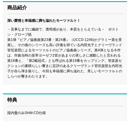
商品紹介
深い愛情と幸福感に満ち溢れたモーツァルト！
－見事なまでに繊細で、透明感があり、本質をとらえている－ ボスト
ン・グローブ紙
第1弾『ピアノ協奏曲第23番・第24番』（UCCD-1246)がグラミー賞を受
賞し、その後のシリーズも高い評価を得ている内田光子とクリーヴランド
管弦楽団によるモーツァルトのピアノ協奏曲シリーズ。第4弾となる今作
は、作曲当時の皇帝ヨーゼフ2世があまりの美しさに感動したと言われる
第18番と、「第2戴冠式」とも呼ばれる第19番をカップリング。管楽器セ
クションの素晴らしい響きに定評のあるクリーヴランド管弦楽団を内田光
子が自ら弾き振りし、今回も幸福感に満ち溢れた、美しいモーツァルトの
しらべが響きわたります。
特典
国内盤のみSHM-CD仕様