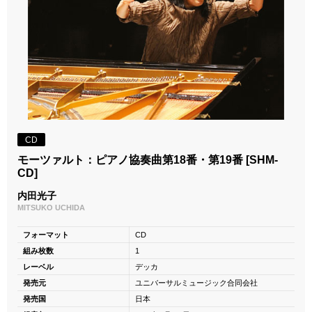
CD
モーツァルト：ピアノ協奏曲第18番・第19番 [SHM-
CD]
内田光子
MITSUKO UCHIDA
フォーマット
CD
組み枚数
1
レーベル
デッカ
発売元
ユニバーサルミュージック合同会社
発売国
日本