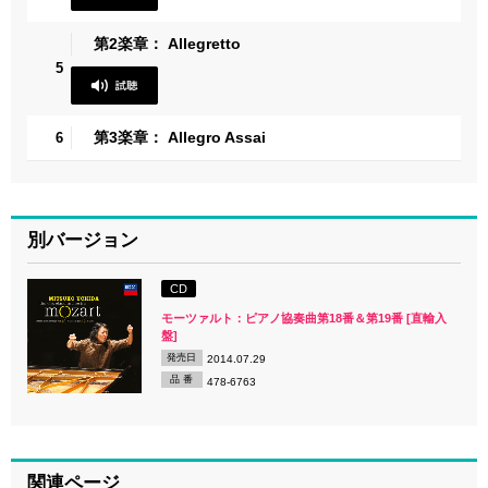
第2楽章： Allegretto
5
第3楽章： Allegro Assai
6
別バージョン
CD
モーツァルト：ピアノ協奏曲第18番＆第19番 [直輸入
盤]
発売日
2014.07.29
品 番
478-6763
関連ページ