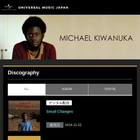
Discography
ALL
ALBUM
DIGITAL
デジタル配信
Small Changes
発売日
2024.11.22