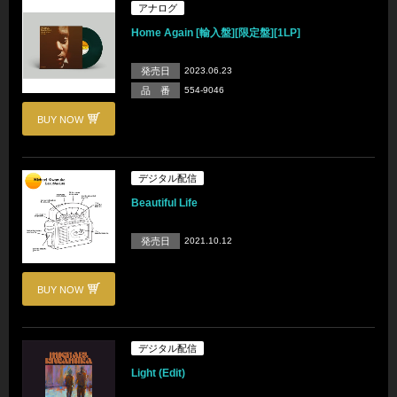
アナログ
Home Again [輸入盤][限定盤][1LP]
発売日
2023.06.23
品 番
554-9046
BUY NOW
デジタル配信
Beautiful Life
発売日
2021.10.12
BUY NOW
デジタル配信
Light (Edit)