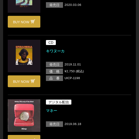
発売日
2020.03.06
BUY NOW
CD
キワヌーカ
発売日
2019.11.01
価 格
¥2,750 (税込)
品 番
UICP-1198
BUY NOW
デジタル配信
マネー
発売日
2019.06.18