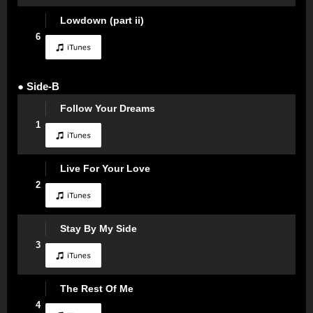
Lowdown (part ii)
6
● Side-B
Follow Your Dreams
1
Live For Your Love
2
Stay By My Side
3
The Rest Of Me
4