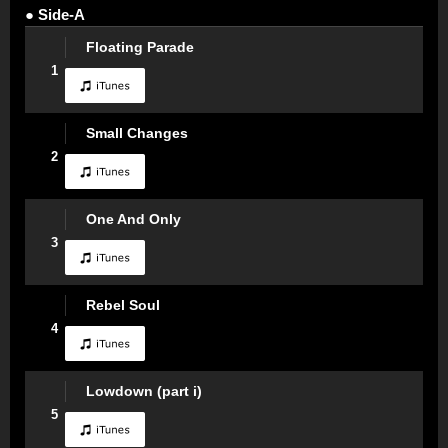
● Side-A
Floating Parade
1
Small Changes
2
One And Only
3
Rebel Soul
4
Lowdown (part i)
5