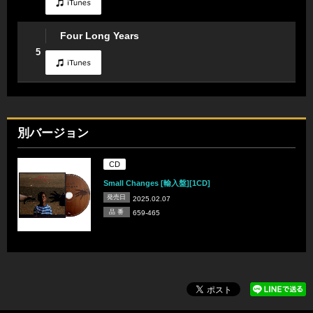
Four Long Years
5
別バージョン
CD
Small Changes [輸入盤][1CD]
発売日
2025.02.07
品 番
659-465