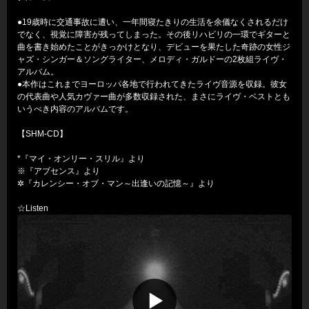
●19歳時に交通事故に遭い、一年間寝たきりの生活を余儀なくされるだけ
でなく、視覚に障害が残ってしまった。その後リハビリの一環でギターと
曲を書き始めたことがきっかけとなり、デビューを果たした奇跡の女性ジ
ャズ・シンガー＆ソングライター、メロディ・ガルドーの2枚組ライヴ・
アルバム。
●本作はこれまでヨーロッパ各地で行われてきたライヴ音源を収録。彼女
の代表曲や人気カヴァー曲が多数収録された、まさにライヴ・ベストとも
いうべき内容のアルバムです。
【SHM-CD】
*『マイ・オンリー・スリル』より
※『アブセンス』より
✲『カレンシー・オブ・マン～出逢いの記憶～』より
☆Listen