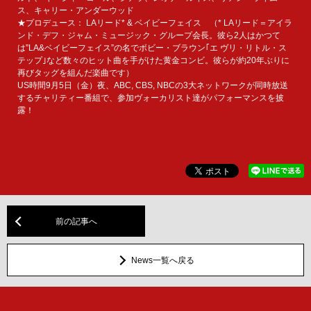
ス、キャリー・アンダーウッド
★プロデュース： LAリード* & ベイビーフェイス （* LAリード＝アイラ
ンド・デフ・ジャム・ミュージック・グループ会長。彼ら2人はかつて
は”LA&ベイビーフェイス”の名でボビー・ブラウン｢エ ヴリ・リトル・ス
テップ｣など数々のヒット曲を手がけた黄金コンビ。彼らが約20年ぶりに
再びタッグを組んだ楽曲です）
US時間9月5日（金）夜、ABC, CBS, NBCの3大ネットワークが同時放送
するチャリティー番組で、参加ヴォーカリスト達がパフォーマンスを披
露！
前の記事へ
News一覧へ戻る