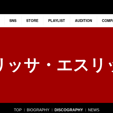
SNS
STORE
PLAYLIST
AUDITION
COMP
リッサ・エスリ
TOP
BIOGRAPHY
DISCOGRAPHY
NEWS