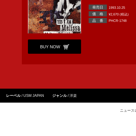
発売日
1993.10.25
価 格
¥2,670 (税込)
品 番
PHCR-1748
BUY NOW
レーベル
USM JAPAN
ジャンル
洋楽
ニュース