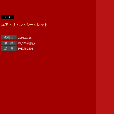
CD
ユア・リトル・シークレット
発売日
1995.11.16
価 格
¥2,670 (税込)
品 番
PHCR-1803