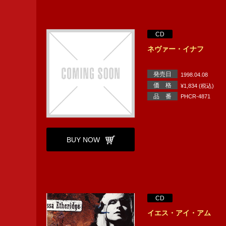
CD
ネヴァー・イナフ
発売日
1998.04.08
価 格
¥1,834 (税込)
品 番
PHCR-4871
BUY NOW
CD
イエス・アイ・アム