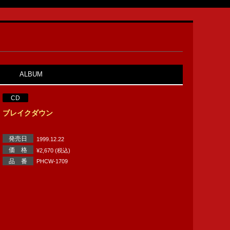
ALBUM
CD
ブレイクダウン
発売日
1999.12.22
価 格
¥2,670 (税込)
品 番
PHCW-1709