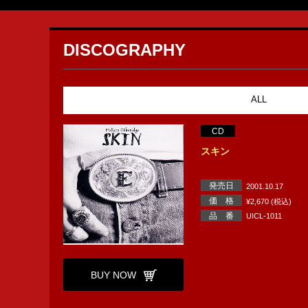
DISCOGRAPHY
ALL
CD
スキン
発売日
2001.10.17
価 格
¥2,670 (税込)
品 番
UICL-1011
BUY NOW