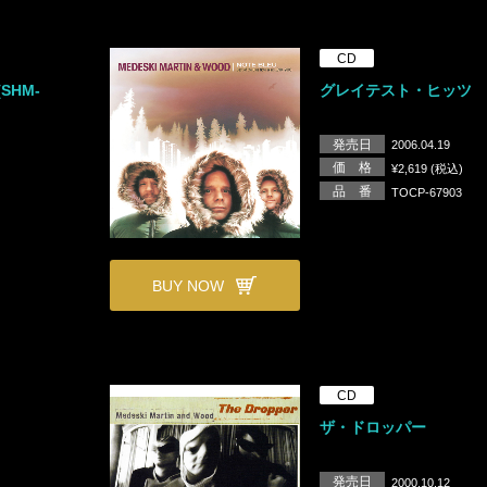
CD
SHM-
グレイテスト・ヒッツ
発売日
2006.04.19
価 格
¥2,619 (税込)
品 番
TOCP-67903
BUY NOW
CD
ザ・ドロッパー
発売日
2000.10.12