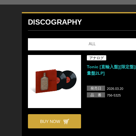
DISCOGRAPHY
ALL
アナログ
Tonic [直輸入盤][限定盤]
量盤2LP]
発売日
2026.03.20
品 番
756-5325
BUY NOW