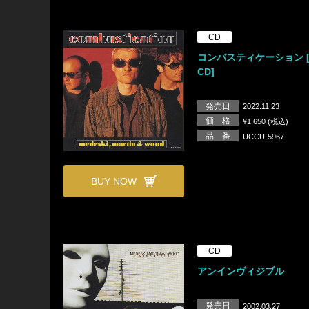
CD
コンバスティケーション [
CD]
発売日
2022.11.23
価 格
¥1,650 (税込)
品 番
UCCU-5967
BUY NOW
CD
アンインヴィジブル
発売日
2002.03.27