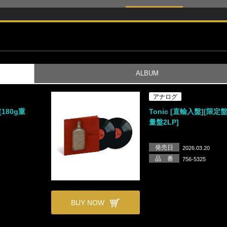
ALBUM
アナログ
[180g重
Tonic [直輸入盤][限定盤
量盤2LP]
発売日
2026.03.20
品 番
756-5325
BUY NOW