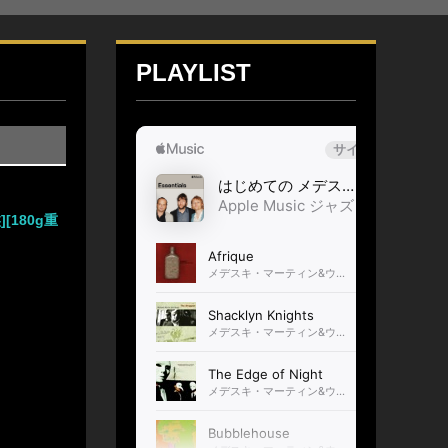
PLAYLIST
][180g重