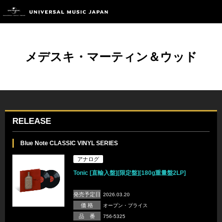
メデスキ・マーティン＆ウッド
RELEASE
Blue Note CLASSIC VINYL SERIES
アナログ
Tonic [直輸入盤][限定盤][180g重量盤2LP]
発売予定日
2026.03.20
価 格
オープン・プライス
品 番
756-5325