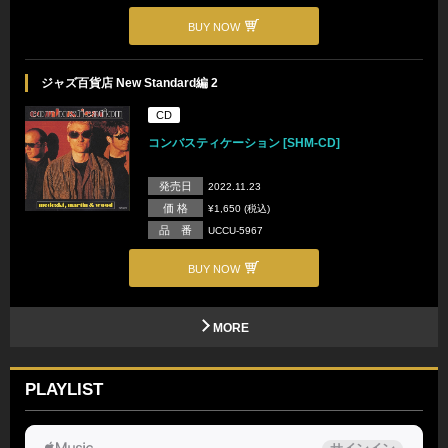
BUY NOW
ジャズ百貨店 New Standard編 2
CD
コンバスティケーション [SHM-CD]
発売日
2022.11.23
価 格
¥1,650 (税込)
品 番
UCCU-5967
BUY NOW
MORE
PLAYLIST