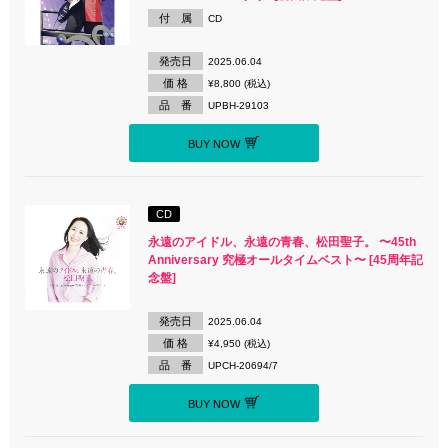
付 属
CD
発売日
2025.06.04
価 格
¥8,800 (税込)
品 番
UPBH-29103
BUY NOW
CD
永遠のアイドル、永遠の青春、松田聖子。 〜45th
Anniversary 究極オールタイムベスト〜 [45周年記
念盤]
発売日
2025.06.04
価 格
¥4,950 (税込)
品 番
UPCH-20694/7
BUY NOW