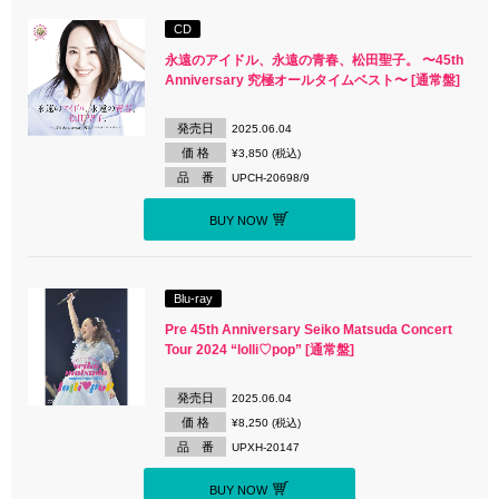
CD
永遠のアイドル、永遠の青春、松田聖子。 〜45th
Anniversary 究極オールタイムベスト〜 [通常盤]
発売日
2025.06.04
価 格
¥3,850 (税込)
品 番
UPCH-20698/9
BUY NOW
Blu-ray
Pre 45th Anniversary Seiko Matsuda Concert
Tour 2024 “lolli♡pop” [通常盤]
発売日
2025.06.04
価 格
¥8,250 (税込)
品 番
UPXH-20147
BUY NOW