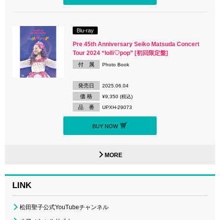
Blu-ray
Pre 45th Anniversary Seiko Matsuda Concert
Tour 2024 “lolli♡pop” [初回限定盤]
付 属
Photo Book
発売日
2025.06.04
価 格
¥9,350 (税込)
品 番
UPXH-29073
BUY NOW
MORE
LINK
松田聖子公式YouTubeチャンネル