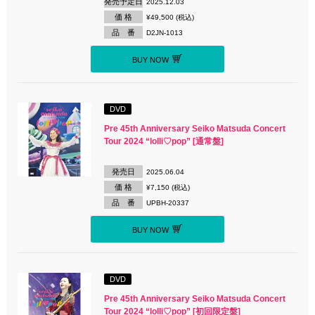
発売予定日
2025.12.03
価 格
¥49,500 (税込)
品 番
D2JN-1013
BUY NOW
DVD
Pre 45th Anniversary Seiko Matsuda Concert
Tour 2024 “lolli♡pop” [通常盤]
発売日
2025.06.04
価 格
¥7,150 (税込)
品 番
UPBH-20337
BUY NOW
DVD
Pre 45th Anniversary Seiko Matsuda Concert
Tour 2024 “lolli♡pop” [初回限定盤]