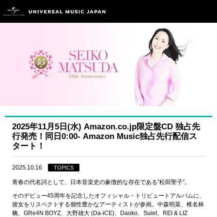
2025年11月5日(水) Amazon.co.jp限定盤CD 独占先
行発売！同日0:00- Amazon Music独占先行配信ス
タート！
2025.10.16
TOPICS
青春の代名詞として、日本音楽史の象徴的な存在である”松田聖子”。
そのデビュー45周年を記念したオフィシャル・トリビュートアルバムに、
彼女をリスペクトする個性豊かなアーティストが参画。中森明菜、椎名林
檎、GRe4N BOYZ、大野雄大 (Da-iCE)、Daoko、Suiet、REI & LIZ