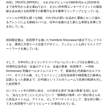
(IVE)、FRUITS ZIPPERと、それぞれデビューが1980年代から2020年代
まで全年代から名を連ねており、まさに45年間エンターテイメントの最前
線を歩み続ける松田聖子の影響力を示す豪華ラインナップとなっている。
ジャンルや性別も様々な8組、それぞれの想いを込めた選曲とセンス溢れ
るアレンジによる新録カバーは、往年の名曲のまた新たな表情を見事に引
き出している。
初回限定盤は、松田聖子を描いたYoshifumi Shiozawaの描き下ろしイラス
トを、透明三方背ケース仕様でデザイン。ブックレットも同イラストでア
ートワークを施している。
そして、今年6月にオリコンデイリーアルバムランキング1位を獲得した
45周年記念作品「永遠のアイドル、永遠の青春、松田聖子。 〜45th
Anniversary 究極オールタイムベスト〜」で、新録含む代表曲のセルフカ
バー、オリジナル曲、そしてユーミンこと松任谷由実や槇原敬之の参画も
話題となった新曲まで、計45曲というフルボリュームで自身の軌跡を示し
た松田聖子。
ロングヒット中の同作に続き、その存在を表す”永遠の青春”を冠しなが
ら、”あなたがそこにいたから”という「瑠璃色の地球」の一節が添えられ
た作品タイトルは、アイドル、そしてアーティストとして、道を切り開い
てきた松田聖子への”トリビュート”が表現されている。