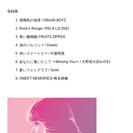
収録曲
瑠璃色の地球 / GRe4N BOYZ
Rock’n Rouge / REI & LIZ (IVE)
青い珊瑚礁/ FRUITS ZIPPER
渚のバルコニー / Daoko
赤いスイートピー / 中森明菜
あなたに逢いたくて 〜Missing You〜 / 大野雄大(Da-iCE)
蒼いフォトグラフ / Suiet
SWEET MEMORIES/ 椎名林檎