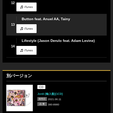
12
Button feat. Anuel AA, Tainy
13
Lifestyle (Jason Derulo feat. Adam Levine)
14
別バージョン
CD
Jordi [輸入盤][1CD]
発売日
2021.06.11
品 番
380-8980