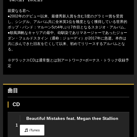
親愛なる君へ
●2002年のデビュー以来、最優秀新人賞を含む3度のグラミー賞を受賞
し、シングル、アルバム共に全米英1位を幾度となく獲得している世界的
ポップ・バンド：マルーン5の4年ぶり7作目となるスタジオ・アルバム。
●順風満帆なキャリアの最中、幼馴染でありマネージャーであったジョー
ダン・フェルドスタイン（通称：ジョーディ）が2017年に急逝。本作は
共に歩んできた旧友を亡くして以来、初めてリリースするアルバムとな
る。
※デラックスCDは通常盤とは別アートワーク+ボーナス・トラック収録予
定
曲目
CD
Beautiful Mistakes feat. Megan thee Stallion
1