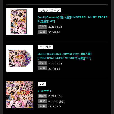
カセットテープ
Jordi [Cassette] [輸入盤][UNIVERSAL MUSIC STORE
限定盤][1MC]
発売日
2021.06.16
品 番
382-1974
アナログ
JORDI [Exclusive Splatter Vinyl] [輸入盤]
[UNIVERSAL MUSIC STORE限定盤][1LP]
発売日
2022.11.25
品 番
387-4513
CD
ジョーディ
発売日
2021.06.11
価 格
¥2,750 (税込)
品 番
UICS-1373