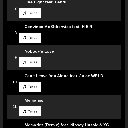
One Light feat. Bantu
7
Convince Me Otherwise feat. H.E.R.
8
Nobody’s Love
9
Can’t Leave You Alone feat. Juice WRLD
10
Memories
11
Memories (Remix) feat. Nipsey Hussle & YG