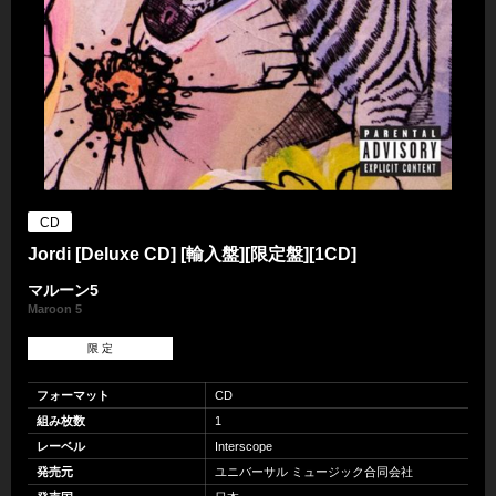
CD
Jordi [Deluxe CD] [輸入盤][限定盤][1CD]
マルーン5
Maroon 5
限 定
フォーマット
CD
組み枚数
1
レーベル
Interscope
発売元
ユニバーサル ミュージック合同会社