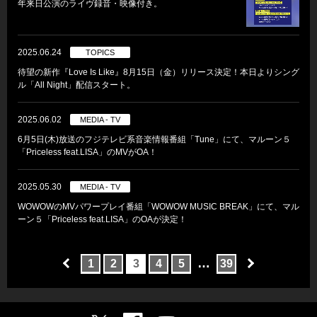
年来日公演のライヴ録音・映像付き。
2025.06.24
TOPICS
待望の新作『Love Is Like』8月15日（金）リリース決定！本日よりシング
ル「All Night」配信スタート。
2025.06.02
MEDIA - TV
6月5日(木)放送のフジテレビ系音楽情報番組「Tune」にて、マルーン５
「Priceless feat.LISA」のMVがOA！
2025.05.30
MEDIA - TV
WOWOWのMVパワープレイ番組「WOWOW MUSIC BREAK」にて、マル
ーン５「Priceless feat.LISA」のOAが決定！
…
1
2
3
4
5
39