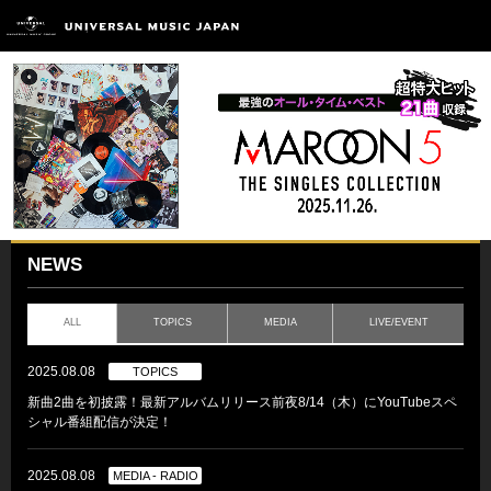
NEWS
ALL
TOPICS
MEDIA
LIVE/EVENT
2025.08.08
TOPICS
新曲2曲を初披露！最新アルバムリリース前夜8/14（木）にYouTubeスペ
シャル番組配信が決定！
2025.08.08
MEDIA - RADIO