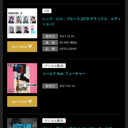
CD
レッド・ピル・ブルース [2CD デラックス・エディ
ション]
発売日
2017.11.01
価 格
¥3,300 (税込)
BUY NOW
品 番
UICS-1334/5
デジタル配信
コールド feat. フューチャー
発売日
2017.02.14
BUY NOW
デジタル配信