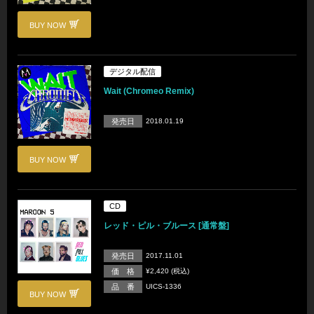
BUY NOW
デジタル配信
Wait (Chromeo Remix)
発売日
2018.01.19
BUY NOW
CD
レッド・ピル・ブルース [通常盤]
発売日
2017.11.01
価 格
¥2,420 (税込)
品 番
UICS-1336
BUY NOW