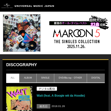
DISCOGRAPHY
ALL
ALBUM
SINGLE
DVD/Blu-ray・OTHER
DIGITAL
デジタル配信
Wait (feat. A Boogie wit da Hoodie)
発売日
2018.01.26