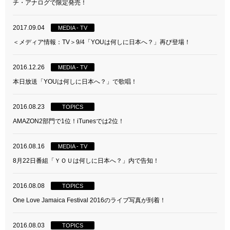
チ・アナログで限定発売！
2017.09.04
MEDIA - TV
＜メディア情報：TV＞9/4「YOUは何しに日本へ？」再び登場！
2016.12.26
MEDIA - TV
本日放送「YOUは何しに日本へ？」で歌唱！
2016.08.23
TOPICS
AMAZON2部門で1位！iTunesでは2位！
2016.08.16
MEDIA - TV
8月22日番組「ＹＯＵは何しに日本へ？」内で告知！
2016.08.08
TOPICS
One Love Jamaica Festival 2016のライブ写真が到着！
2016.08.03
TOPICS