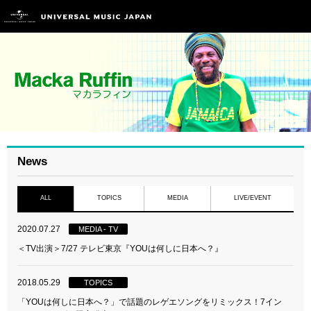
News
ALL
TOPICS
MEDIA
LIVE/EVENT
2020.07.27
MEDIA - TV
＜TV出演＞7/27 テレビ東京『YOUは何しに日本へ？』
2018.05.29
TOPICS
「YOUは何しに日本へ？」で話題のレゲエソングをリミックス！7イン