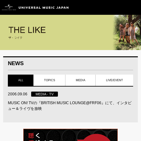
NEWS
ALL
TOPICS
MEDIA
LIVE/EVENT
2006.09.06
MEDIA - TV
MUSIC ON! TVの『BRITISH MUSIC LOUNGE@FRF06』にて、インタビ
ュー＆ライヴを放映