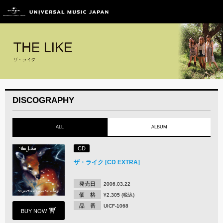
DISCOGRAPHY
ALL
ALBUM
CD
ザ・ライク [CD EXTRA]
発売日
2006.03.22
価 格
¥2,305 (税込)
品 番
UICF-1068
BUY NOW