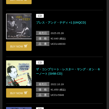
CD
プレス・アンド・テディ +1 [UHQCD]
発売日
2025.05.28
価 格
¥2,640 (税込)
品 番
UCCU-46033
BUY NOW
CD
ザ・コンプリート・レスター・ヤング・オン・キ
ーノート [SHM-CD]
発売日
2022.10.19
価 格
¥1,650 (税込)
BUY NOW
品 番
UCCU-5946