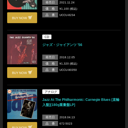
発売日
2021.11.24
価 格
¥1,100 (税込)
品 番
UCCU-8234
BUY NOW
CD
ジャズ・ジャイアンツ '56
発売日
2018.12.05
価 格
¥1,320 (税込)
品 番
UCCU-90350
BUY NOW
アナログ
Jazz At The Philharmonic: Carnegie Blues [直輸
入盤][180g重量盤LP]
発売日
2018.04.13
品 番
672-5023
BUY NOW