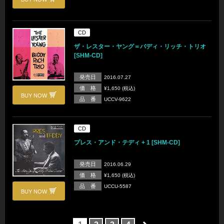
CD
ザ・レスター・ヤング＝バディ・リッチ・トリオ
[SHM-CD]
発売日
2016.07.27
価 格
¥1,650 (税込)
BUY NOW
品 番
UCCV-9622
CD
プレス・アンド・テディ + 1 [SHM-CD]
発売日
2016.06.29
価 格
¥1,650 (税込)
品 番
UCCU-5587
BUY NOW