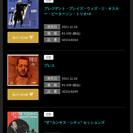
CD
プレジデント・プレイズ・ウィズ・ジ・オスカ
ー・ピーターソン・トリオ+4
発売日
2021.11.24
価 格
¥1,100 (税込)
BUY NOW
品 番
UCCU-8204
CD
プレス
発売日
2021.11.24
価 格
¥1,100 (税込)
品 番
UCCU-8205
BUY NOW
CD
”ザ ”カンサス・シティ” セッションズ