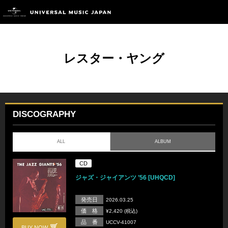
レスター・ヤング
DISCOGRAPHY
ALL
ALBUM
CD
ジャズ・ジャイアンツ ’56 [UHQCD]
発売日
2026.03.25
価 格
¥2,420 (税込)
品 番
UCCV-41007
BUY NOW